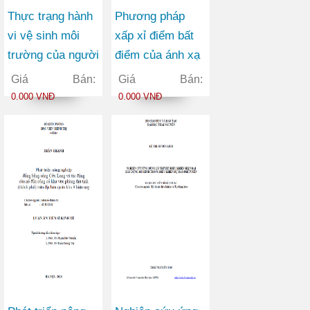
Thực trạng hành
Phương pháp
vi vệ sinh môi
xấp xỉ điểm bất
trường của người
điểm của ánh xạ
dao tại một số xã
không giãn và
Giá Bán:
Giá Bán:
đặc biệt khó khăn
nửa nhóm không
0.000 VNĐ
0.000 VNĐ
tỉnh Thái Nguyên
giãn trong không
và thử nghiệm
gian Hilbert
mô hình can
thiệp