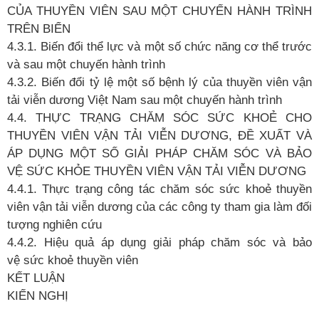
CỦA THUYỀN VIÊN SAU MỘT CHUYẾN HÀNH TRÌNH
TRÊN BIỂN
4.3.1. Biến đổi thể
lực và một số
chức năng cơ thể trước
và sau một chuyến hành trình
4.3.2. Biến đổi tỷ
lệ
một số
bệnh lý của thuyền viên vận
tải viễn dương Việt Nam sau một chuyến hành trình
4.4. THỰC TRẠNG CHĂM SÓC SỨC KHOẺ
CHO
THUYỀN VIÊN VẬN TẢI VIỄN DƯƠNG, ĐỀ
XUẤT VÀ
ÁP DỤNG MỘT SỐ
GIẢI
PHÁP CHĂM SÓC VÀ BẢO
VỆ
SỨC KHỎE THUYỀN VIÊN VẬN TẢI VIỄN DƯƠNG
4.4.1. Thực trạng công tác chăm sóc sức khoẻ
thuyền
viên vận tải viễn
dương của các công ty tham gia làm đối
tượng nghiên cứu
4.4.2. Hiệu quả
áp dụng giải pháp chăm sóc và bảo
vệ
sức khoẻ
thuyền viên
KẾT LUẬN
KIẾN NGHỊ