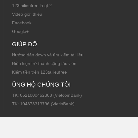
123tailieufree là gì ?
Video giới thiệu
Facebook
Google+
GIÚP ĐỠ
Hướng dẫn down và tìm kiếm tài liệu
Điều kiện trở thành cộng tác viên
Kiếm tiền trên 123tailieufree
ỦNG HỘ CHÚNG TÔI
TK: 0621000452388 (VietcomBank)
TK: 104873313796 (VietinBank)