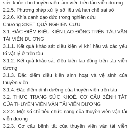
sức khỏe cho thuyền viên làm việc trên tàu viễn dương
2.2.5. Phương pháp xử
lý số
liệu và hạn chế
sai số
2.2.6. Khía cạnh đạo đức trong nghiên cứu
Chương 3:KẾT QUẢ
NGHIÊN CỨU
3.1. ĐẶC ĐIỂM ĐIỀU KIỆN LAO ĐỘNG TRÊN TÀU VẬN
TẢI VIỄN DƯƠNG
3.1.1. Kết quả
khảo sát điều kiện vi khí hậu và các yếu
tố
vật lý
ở
trên tàu
3.1.2. Kết quả
khảo sát điều kiện lao động trên tàu viễn
dương
3.1.3. Đặc điểm điều kiện sinh hoạt và vệ
sinh của
thuyền viên
3.1.4. Đặc điểm dinh dưỡng của thuyền viên trên tàu
3.2. THỰC TRẠNG SỨC KHOẺ, CƠ CẤU BỆNH TẬT
CỦA THUYỀN VIÊN VẬN TẢI VIỄN DƯƠNG
3.2.2. Một số
chỉ
tiêu chức năng của thuyền viên vận tải
viễn dương
3.2.3. Cơ cấu bệnh tật của thuyền viên vận tải viễn