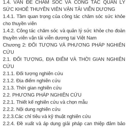
1.4. VẤN ĐỀ CHĂM SÓC VÀ CÔNG TÁC QUẢN LÝ
SỨC KHOẺ
THUYỀN VIÊN VẬN TẢI VIỄN DƯƠNG
1.4.1. Tầm quan trọng của công tác chăm sóc sức khỏe
cho thuyền viên
1.4.2. Công tác chăm sóc và quản lý sức khỏe cho đoàn
thuyền viên vận tải viễn dương tại Việt Nam
Chương 2: ĐỐI TƯỢNG VÀ PHƯƠNG PHÁP NGHIÊN
CỨU
2.1. ĐỐI TƯỢNG, ĐỊA ĐIỂM VÀ THỜI GIAN NGHIÊN
CỨU
2.1.1. Đối tượng nghiên cứu
2.1.2. Địa điểm nghiên cứu
2.1.3. Thời gian nghiên cứu
2.2. PHƯƠNG PHÁP NGHIÊN CỨU
2.2.1. Thiết kế
nghiên cứu và chọn mẫu
2.2.2. Nội dung nghiên cứu
2.2.3.Các chỉ
tiêu và kỹ
thuật nghiên cứu
2.2.4. Đề
xuất và áp dụng giải pháp can thiệp đảm bảo