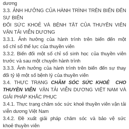
dương
3.3.
ẢNH HƯỞNG CỦA HÀNH TRÌNH TRÊN BIỂN ĐẾN
SỰ
BIẾN
ĐỔI SỨC KHOẺ
VÀ BỆNH TẬT CỦA THUYỀN VIÊN
VẬN TẢI VIỄN DƯƠNG
3.3.1.
Ảnh hưởng của hành trình trên biển đến một
số
chỉ
số
thể
lực của thuyền viên
3.3.2. Biến đổi một số
chỉ
số
sinh học của thuyền viên
trước và sau một chuyến hành trình
3.3.3.
Ảnh hưởng của hành trình trên biển đến sự thay
đổi tỷ
lệ
một số
bệnh lý của thuyền viên
3.4. THỰC TRẠNG
CHĂM SÓC SỨC KHOẺ
CHO
THUYỀN VIÊN
VẬN TẢI VIỄN DƯƠNG VIỆT NAM VÀ
GIẢI PHÁP KHẮC PHỤC
3.4.1. Thực trạng chăm sóc sức khoẻ
thuyền viên vận tải
viễn dương Việt Nam
3.4.2. Đề
xuất giải pháp chăm sóc và bảo vệ
sức
khoẻ
thuyền viên