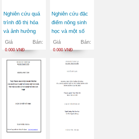
Nghiên cứu quá
Nghiên cứu đặc
trình đô thị hóa
điểm nông sinh
và ảnh hưởng
học và một số
của nó đến sự
biện pháp kỹ
Giá Bán:
Giá Bán:
phát triển kinh tế
thuật đối với
0.000 VNĐ
0.000 VNĐ
- xã hội thành
giống bưởi Diễn
phố Cần Thơ
(Citrus Grandis)
tại tỉnh Thái
Nguyên