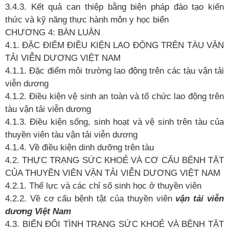
3.4.3. Kết quả
can thiệp bằng biện pháp đào tạo kiến
thức và kỹ năng thực hành môn y học biển
CHƯƠNG 4: BÀN LUẬN
4.1. ĐẶC ĐIỂM ĐIỀU KIỆN LAO ĐỘNG TRÊN TÀU VẬN
TẢI VIỄN DƯƠNG VIỆT NAM
4.1.1. Đặc điểm môi trường lao động trên các tàu vận tải
viễn dương
4.1.2. Điều kiện vệ
sinh an toàn và tổ
chức lao động trên
tàu vận tải viễn
dương
4.1.3. Điều kiện sống, sinh hoạt và vệ
sinh trên tàu của
thuyền viên tàu vận tải viễn dương
4.1.4. Về điều kiện dinh dưỡng trên tàu
4.2. THỰC TRẠNG SỨC KHOẺ VÀ CƠ CẤU BỆNH TẬT
CỦA THUYỀN VIÊN VẬN TẢI VIỄN DƯƠNG VIỆT NAM
4.2.1. Thể
lực và các chỉ
số
sinh học
ở
thuyền viên
4.2.2. Về cơ cấu bệnh tật của thuyền viên
vận tải viễn
dương Việt Nam
4.3. BIẾN ĐỔI TÌNH TRẠNG SỨC KHOẺ
VÀ BỆNH TẬT