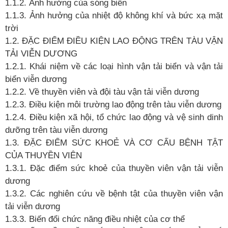
1.1.2.
Ảnh hưởng của sóng biển
1.1.3.
Ảnh hưởng của nhiệt độ
không khí và bức xạ
mặt
trời
1.2. ĐẶC ĐIỂM ĐIỀU KIỆN LAO ĐỘNG TRÊN TÀU VẬN
TẢI VIỄN DƯƠNG
1.2.1. Khái niệm về
các loại hình vận tải biển và vận tải
biển viễn dương
1.2.2. Về
thuyền viên và đội tàu vận tải viễn dương
1.2.3. Điều kiện môi trường lao động trên tàu viễn dương
1.2.4. Điều kiện xã hội, tổ
chức lao động và vệ sinh dinh
dưỡng trên tàu viễn dương
1.3. ĐẶC ĐIỂM SỨC KHOẺ VÀ CƠ CẤU BỆNH TẬT
CỦA THUYỀN VIÊN
1.3.1. Đặc điểm sức khoẻ
của thuyền viên vận tải viễn
dương
1.3.2. Các nghiên cứu về
bệnh tật của thuyền viên vận
tải viễn dương
1.3.3. Biến đổi chức năng điều nhiệt của cơ thể