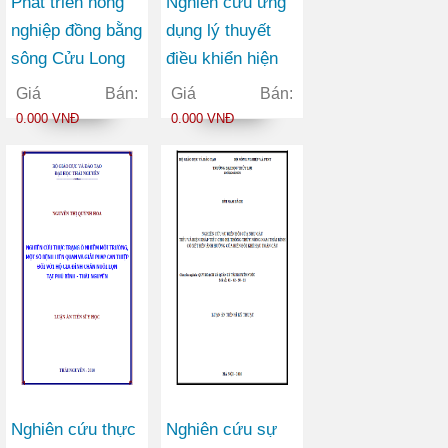
Phát triển nông
Nghiên cứu ứng
nghiệp đồng bằng
dụng lý thuyết
sông Cửu Long
điều khiển hiện
và tác động của
đại xây dựng mô
Giá Bán:
Giá Bán:
nó đến củng cố
hình trong điều
0.000 VNĐ
0.000 VNĐ
khu vực phòng
khiển dự báo phi
thủ tỉnh (thành
tuyến
phố) trên địa bàn
Quân khu 9 hiện
nay
Nghiên cứu thực
Nghiên cứu sự