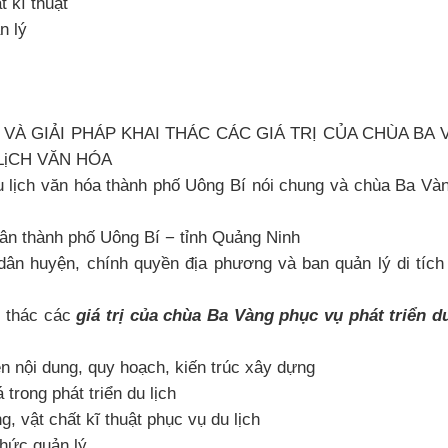
t kĩ thuật
n lý
À GIẢI PHÁP KHAI THÁC CÁC GIÁ TRỊ CỦA CHÙA BA 
LịCH VĂN HÓA
du lịch văn hóa thành phố Uông Bí nói chung và chùa Ba Vàn
dân thành phố Uông Bí − tỉnh Quảng Ninh
dân huyện, chính quyền địa phương và ban quản lý di tích
i thác các
giá trị của chùa Ba Vàng phục vụ phát triển du
n nội dung, quy hoạch, kiến trúc xây dựng
 trong phát triển du lịch
, vật chất kĩ thuật phục vụ du lịch
chức quản lý