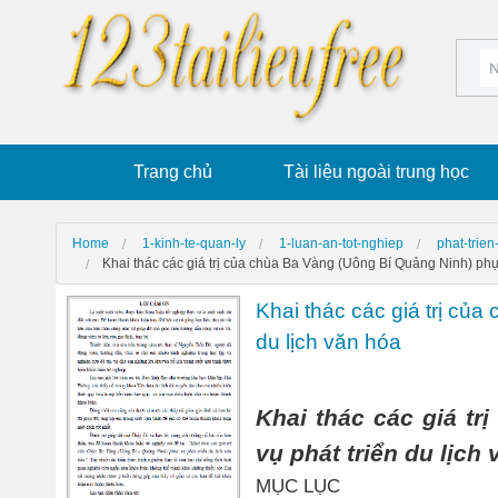
Trang chủ
Tài liệu ngoài trung học
Home
1-kinh-te-quan-ly
1-luan-an-tot-nghiep
phat-trien
Khai thác các giá trị của chùa Ba Vàng (Uông Bí Quảng Ninh) phục
Khai thác các giá trị củ
du lịch văn hóa
Khai thác các giá t
vụ phát triển du lịch
MỤC LỤC