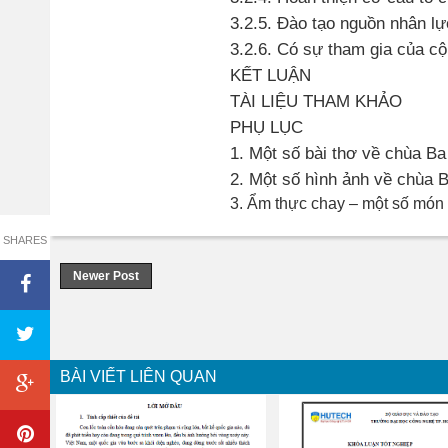
3.2.5. Đào tạo nguồn nhân lự
3.2.6. Có sự tham gia của cộ
KẾT LUẬN
TÀI LIỆU THAM KHẢO
PHỤ LỤC
1. Một số bài thơ về chùa B
2. Một số hình ảnh về chùa 
3. Ẩm thực chay – một số mó
SHARES
Newer Post
BÀI VIẾT LIÊN QUAN