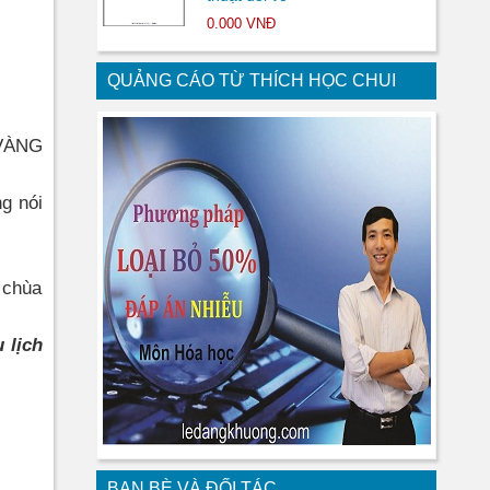
0.000 VNĐ
QUẢNG CÁO TỪ THÍCH HỌC CHUI
VÀNG
g nói
 chùa
 lịch
BẠN BÈ VÀ ĐỐI TÁC