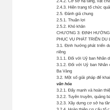
2.4.2. Cơ sở hạ tầng, vật chấ
2.4.3. Hiện trạng tổ chức quả
2.5. Đánh giá chung
2.5.1. Thuận lợi
2.5.2. Khó khăn
CHƯƠNG 3: ĐỊNH HƯỚNG V
PHỤC VỤ PHÁT TRIỂN DU 
3.1. Định hướng phát triển 
riêng
3.1.1. Đối với Uỷ ban Nhân 
3.1.2. Đối với Uỷ ban Nhân 
Ba Vàng
3.2. Một số giải pháp để kha
văn hóa
3.2.1. Đẩy mạnh và hoàn thiệ
3.2.2. Tuyên truyền, quảng bá
3.2.3. Xây dựng cơ sở hạ tầng
3.2.4. Hoàn thiện cơ cấu tổ 