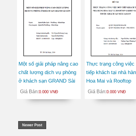
Một số giải pháp nâng cao
Thực trạng công việc
chất lượng dịch vụ phòng
tiếp khách tại nhà hà
ở khách sạn GRAND Sài
Hoa Mai và Rooftop
Gòn
Garden Bar thuộc kh
Giá Bán:
Giá Bán:
0.000 VNĐ
0.000 VNĐ
sạn Rex SaiGon
Newer Post