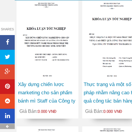
SHARES
Xây dựng chiến lược
Thực trạng và một số 
marketing cho sản phẩm
pháp nhằm nâng cao 
bánh mì Staff của Công ty
quả công tác bán hàng
Cổ phần thực phẩm Hữu
Công ty TNHH MTV
Giá Bán:
Giá Bán:
0.000 VNĐ
0.000 VNĐ
Nghị nhằm thâm nhập thị
Thương mại Habeco
trường dành cho học sinh,