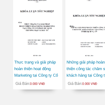
sinh viên
Thực trạng và giải pháp
Những giải pháp hoàn
hoàn thiện hoạt động
thiện công tác chăm 
Marketing tại Công ty Cổ
khách hàng tại Công t
phần Du lịch Thương mại
TNHH Dịch vụ 179
Giá Bán:
Giá Bán:
0.000 VNĐ
0.000 VNĐ
và Đầu tư