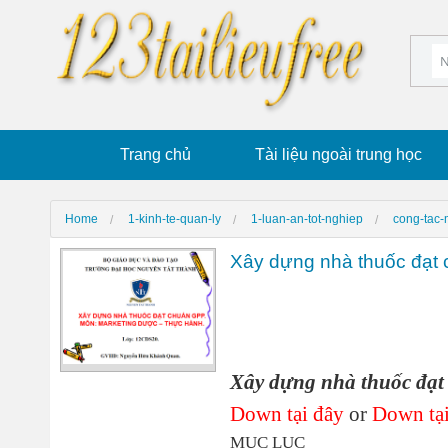
Trang chủ
Tài liệu ngoài trung học
Home
1-kinh-te-quan-ly
1-luan-an-tot-nghiep
cong-tac-
Xây dựng nhà thuốc đạt
Xây dựng nhà thuốc đạ
Down tại đây
or
Down tại
MỤC LỤC