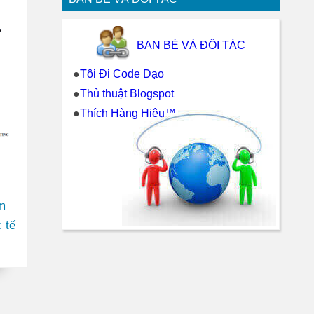
BẠN BÈ VÀ ĐỐI TÁC
●
Tôi Đi Code Dạo
●
Thủ thuật Blogspot
●
Thích Hàng Hiệu™
m
 tế