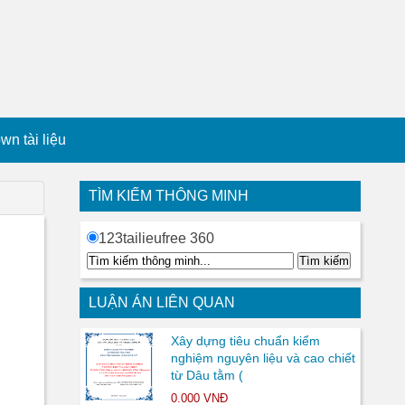
n tài liệu
TÌM KIẾM THÔNG MINH
123tailieufree 360
LUẬN ÁN LIÊN QUAN
Xây dựng tiêu chuẩn kiểm
nghiệm nguyên liệu và cao chiết
từ Dâu tằm (
0.000 VNĐ