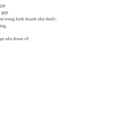
gpp.
c
gpp
ạm trong kinh doanh nhà thuốc.
ing.
 bạn nên down về