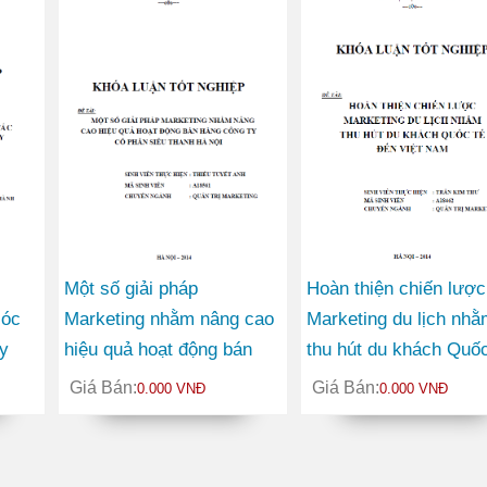
Một số giải pháp
Hoàn thiện chiến lược
sóc
Marketing nhằm nâng cao
Marketing du lịch nhằ
y
hiệu quả hoạt động bán
thu hút du khách Quốc
hàng Công ty Cổ phần
đến Việt Nam
Giá Bán:
Giá Bán:
0.000 VNĐ
0.000 VNĐ
Siêu thanh Hà Nội