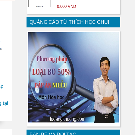
0.000 VNĐ
QUẢNG CÁO TỪ THÍCH HỌC CHUI
áp
 tại
BẠN BÈ VÀ ĐỐI TÁC