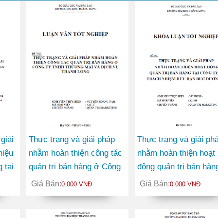
giải
Thực trạng và giải pháp
Thực trạng và giải ph
hiệu
nhằm hoàn thiện công tác
nhằm hoàn thiện hoạt
 tại
quản trị bán hàng ở Công
động quản trị bán hàng
ty TNHH Thương mại và
Công ty TNHH Đức
Giá Bán:
Giá Bán:
0.000 VNĐ
0.000 VNĐ
Dịch vụ Thanh Long
Dương