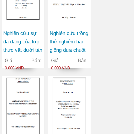
Nghiên cứu sự
Nghiên cứu trồng
đa dạng của lớp
thử nghiệm hai
thực vật dưới tán
giống dưa chuột
rừng tại Khu bảo
bao tử mirabelle
Giá Bán:
Giá Bán:
tồn loài và sinh
và mimoza trong
0.000 VNĐ
0.000 VNĐ
cảnh Nam Xuân
điều kiện sinh
Lạc - Chợ Đồn -
thái vụ đông xuân
Bắc Kạn
tại xã Hòa Tiên
thành phố Đà
Nẵng