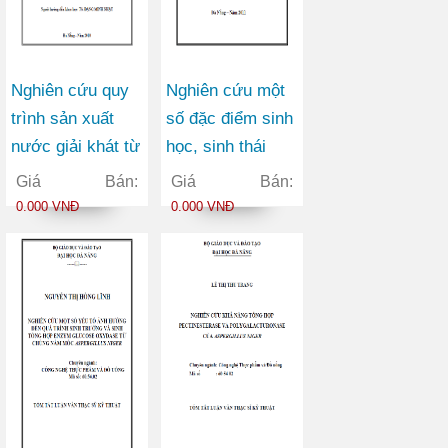
Nghiên cứu quy
Nghiên cứu một
trình sản xuất
số đặc điểm sinh
nước giải khát từ
học, sinh thái
nguyên liệu chè
phân bố của cá
Giá Bán:
Giá Bán:
đen
đối lá (Mugil
0.000 VNĐ
0.000 VNĐ
kelaartii Gunther,
1861) ở vùng ven
biển tỉnh Quảng
Nam