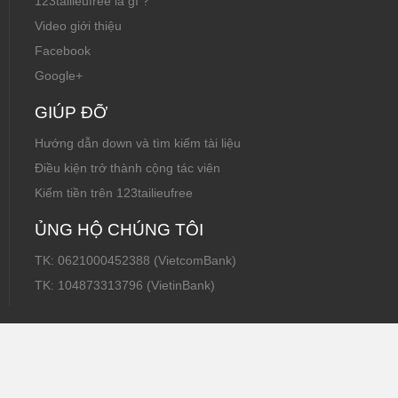
123tailieufree là gì ?
Video giới thiệu
Facebook
Google+
GIÚP ĐỠ
Hướng dẫn down và tìm kiếm tài liệu
Điều kiện trở thành cộng tác viên
Kiếm tiền trên 123tailieufree
ỦNG HỘ CHÚNG TÔI
TK: 0621000452388 (VietcomBank)
TK: 104873313796 (VietinBank)