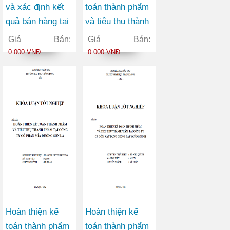
và xác định kết
toán thành phẩm
quả bán hàng tại
và tiêu thụ thành
Công ty Cổ phần
phẩm tại công ty
Giá Bán:
Giá Bán:
thép Tân Hoàng
TNHH Thương
0.000 VNĐ
0.000 VNĐ
Minh
mại và Dịch vụ
Hiếu Linh
Hoàn thiện kế
Hoàn thiện kế
toán thành phẩm
toán thành phẩm