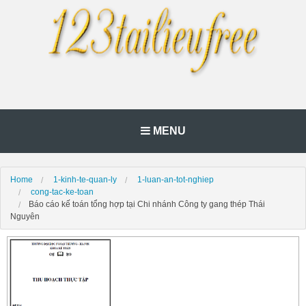
MENU
Home
1-kinh-te-quan-ly
1-luan-an-tot-nghiep
cong-tac-ke-toan
Báo cáo kế toán tổng hợp tại Chi nhánh Công ty gang thép Thái
Nguyên