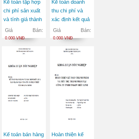
Kế toán tập hợp
Kế toán doanh
chi phí sản xuất
thu chi phí và
và tính giá thành
xác định kết quả
sản phẩm tại
kinh doanh tại
Giá Bán:
Giá Bán:
Công ty Cổ phần
Công ty Cổ phần
0.000 VNĐ
0.000 VNĐ
Khách sạn Dịch
Tư vấn và Xây
vụ Hà Nam
dựng Việt Hưng
Kế toán bán hàng
Hoàn thiện kế