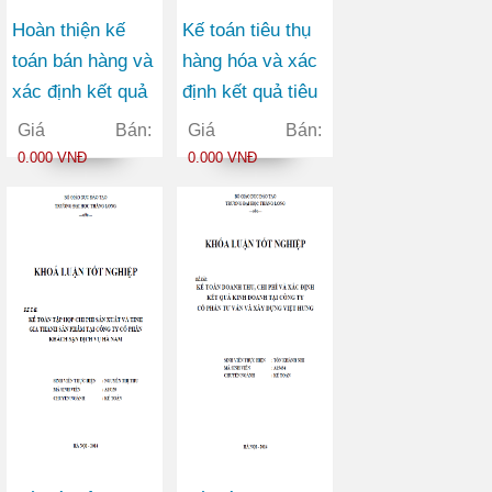
Hoàn thiện kế
Kế toán tiêu thụ
toán bán hàng và
hàng hóa và xác
xác định kết quả
định kết quả tiêu
bán hàng tại
thụ tại Công ty
Giá Bán:
Giá Bán:
Công ty TNHH
TNHH một thành
0.000 VNĐ
0.000 VNĐ
Minh Trung
viên Nhật Long