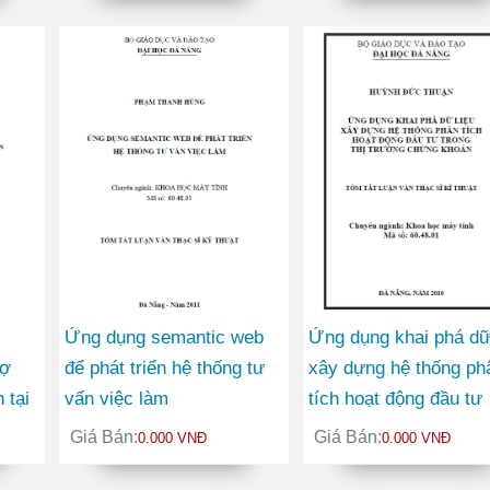
Ứng dụng semantic web
Ứng dụng khai phá dữ 
rợ
để phát triển hệ thống tư
xây dựng hệ thống ph
 tại
vấn việc làm
tích hoạt động đầu tư
trong thị trường chứn
Giá Bán:
Giá Bán:
0.000 VNĐ
0.000 VNĐ
khoán