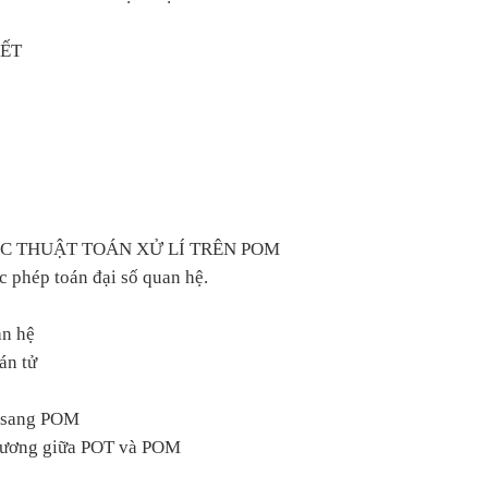
YẾT
C THUẬT TOÁN XỬ LÍ TRÊN POM
ác phép toán đại số quan hệ.
an hệ
án tử
 sang POM
 đương giữa POT và POM