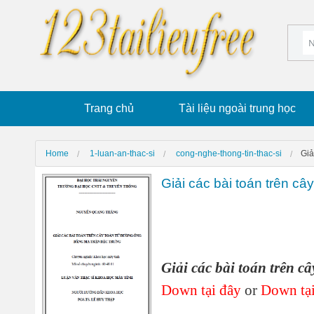
Trang chủ
Tài liệu ngoài trung học
Home
1-luan-an-thac-si
cong-nghe-thong-tin-thac-si
Giả
Giải các bài toán trên c
Giải các bài toán trên 
Down tại đây
or
Down tại