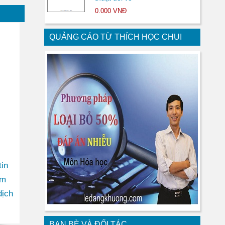
0.000 VNĐ
QUẢNG CÁO TỪ THÍCH HỌC CHUI
in
am
dịch
BẠN BÈ VÀ ĐỐI TÁC