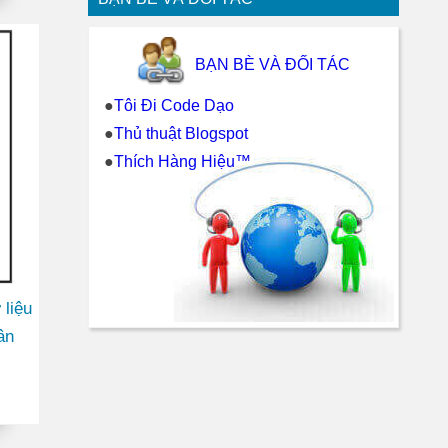
BẠN BÈ VÀ ĐỐI TÁC
●
Tôi Đi Code Dạo
●
Thủ thuật Blogspot
●
Thích Hàng Hiệu™
liệu
ân
g