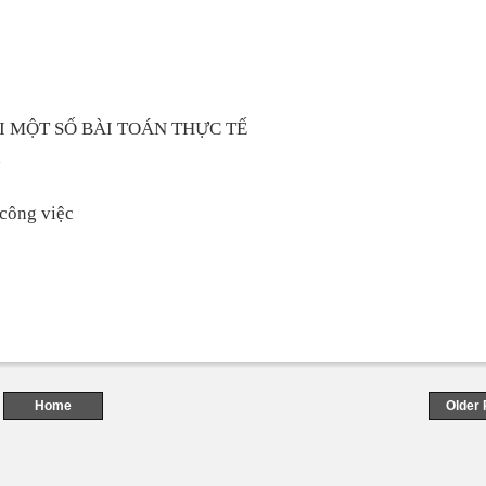
 MỘT SỐ BÀI TOÁN THỰC TẾ
h
 công việc
Home
Older 