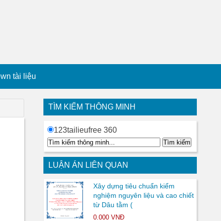
n tài liệu
TÌM KIẾM THÔNG MINH
123tailieufree 360
LUẬN ÁN LIÊN QUAN
Xây dựng tiêu chuẩn kiểm
nghiệm nguyên liệu và cao chiết
từ Dâu tằm (
0.000 VNĐ