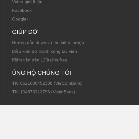
Video giới thiệu
Facebook
Google+
GIÚP ĐỠ
Hướng dẫn down và tìm kiếm tài liệu
Điều kiện trở thành cộng tác viên
Kiếm tiền trên 123tailieufree
ỦNG HỘ CHÚNG TÔI
TK: 0621000452388 (VietcomBank)
TK: 104873313796 (VietinBank)