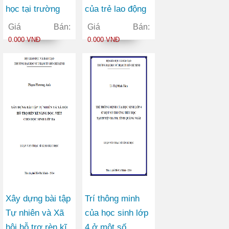
học tại trường
của trẻ lao động
đại học An ninh
sớm tại một số
Giá Bán:
Giá Bán:
nhân dân
quận nội thành
0.000 VNĐ
0.000 VNĐ
thành phố Hồ Chí
Minh
Xây dựng bài tập
Trí thông minh
Tự nhiên và Xã
của học sinh lớp
hội hỗ trợ rèn kĩ
4 ở một số