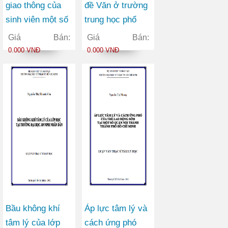
giao thông của
đề Văn ở trường
sinh viên một số
trung học phổ
trường đại học
thông từ góc độ
Giá Bán:
Giá Bán:
tại thành phố Hồ
đổi mới kiểm tra
0.000 VNĐ
0.000 VNĐ
Chí Minh
đánh giá
Bầu không khí
Áp lực tâm lý và
tâm lý của lớp
cách ứng phó