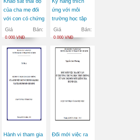
Khảo sát thái độ
Kỹ năng thích
của cha mẹ đối
ứng với môi
với con có chứng
trường học tập
tự kỷ tại thành
của sinh viên
Giá Bán:
Giá Bán:
phố Hồ Chí Minh
năm thứ nhất
0.000 VNĐ
0.000 VNĐ
trường Đại học
An ninh nhân dân
Hành vi tham gia
Đổi mới việc ra