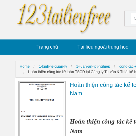
Trang chủ
Tài liệu ngoài trung học
Home
1-kinh-te-quan-ly
1-luan-an-tot-nghiep
cong-tac-
Hoàn thiện công tác kế toán TSCĐ tại Công ty Tư vấn & Thiết kế K
Hoàn thiện công tác kế t
Nam
Hoàn thiện công tác kế 
Nam