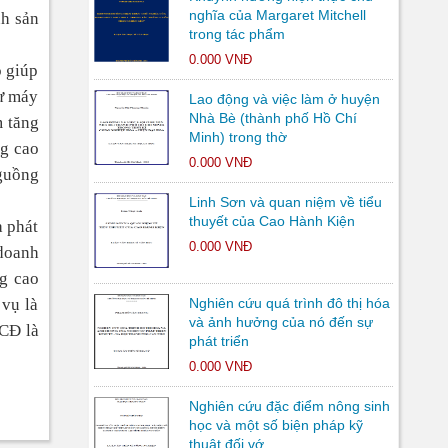
nghĩa của Margaret Mitchell
nh sản
trong tác phẩm
0.000 VNĐ
ó giúp
tư máy
Lao động và việc làm ở huyện
Nhà Bè (thành phố Hồ Chí
m tăng
Minh) trong thờ
ng cao
0.000 VNĐ
 guồng
Linh Sơn và quan niệm về tiểu
thuyết của Cao Hành Kiện
à phát
0.000 VNĐ
 doanh
g cao
vụ là
Nghiên cứu quá trình đô thị hóa
và ảnh hưởng của nó đến sự
SCĐ là
phát triển
0.000 VNĐ
Nghiên cứu đặc điểm nông sinh
học và một số biện pháp kỹ
thuật đối vớ