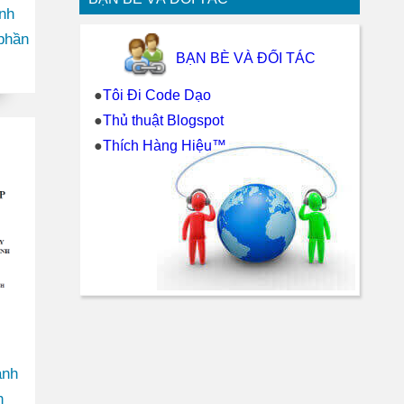
inh
phần
BẠN BÈ VÀ ĐỐI TÁC
iệt
●
Tôi Đi Code Dạo
●
Thủ thuật Blogspot
●
Thích Hàng Hiệu™
ành
h