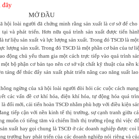
 đây
MỞ ĐẦU
xã hội loài người đã chứng minh rằng sản xuất là cơ sở để cho 
n tại và phát triển. Hơn nữa quá trình sản xuất được tiến hàn
là tư liệu sản xuất và lực lượng sản xuất. Trong đó TSCĐ là mộ
 lực lượng sản xuất. Trong đó TSCĐ là một phần cơ bản của tư li
u lao động chủ yếu tham gia một cách trực tiếp vào quá trình sả
một bộ phận cơ bản tạo nên cơ sở vật chất kỹ thuật của nền k
n tảng để thúc đẩy sản xuất phát triển nâng cao năng suất la
 không ngừng của xã hội loài người đòi hỏi các cuộc cách mạn
yết các vấn đề cơ khí hóa, điện khí hóa, tự động hóa quá trì
 là đổi mới, cải tiến hoàn TSCĐ nhằm phù hợp với điều kiện sả
đang tiếp cận với nền kinh tế thị trường, sự cạnh tranh giữa c
ũng muốn có tiếng tăm và chiếm lĩnh thị trường rộng thì việc đ
n sản xuất hay gọi chung là TSCĐ ở các doanh nghiệp được coi 
tăng trưởng hay phát triển của các doanh nghiệp nói riêng và củ