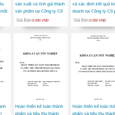
êu
sản xuất và tính giá thành
và xác định kết quả k
 một
sản phẩm tại Công ty Cổ
doanh tại Công ty Cổ 
phần Khách sạn Dịch vụ
Tư vấn và Xây dựng V
Giá Bán:
Giá Bán:
0.000 VNĐ
0.000 VNĐ
Hà Nam
Hưng
ành
Hoàn thiện kế toán thành
Hoàn thiện kế toán th
h
phẩm và tiêu thụ thành
phẩm và tiêu thụ thàn