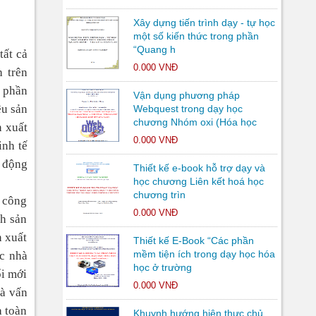
Xây dựng tiến trình dạy - tự học
một số kiến thức trong phần
“Quang h
tất cả
0.000 VNĐ
h trên
t phần
Vận dụng phương pháp
ệu sản
Webquest trong dạy học
chương Nhóm oxi (Hóa học
n xuất
0.000 VNĐ
inh tế
o động
Thiết kế e-book hỗ trợ dạy và
học chương Liên kết hoá học
chương trìn
g công
0.000 VNĐ
nh sản
n xuất
Thiết kế E-Book “Các phần
mềm tiện ích trong dạy học hóa
ác nhà
học ở trường
ổi mới
0.000 VNĐ
là vấn
a toàn
Khuynh hướng hiện thực chủ