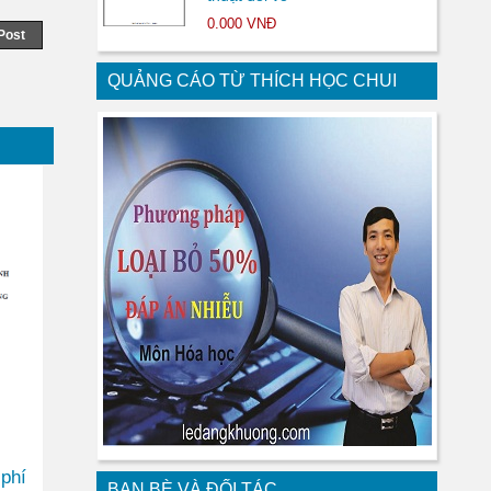
0.000 VNĐ
Post
QUẢNG CÁO TỪ THÍCH HỌC CHUI
 phí
BẠN BÈ VÀ ĐỐI TÁC