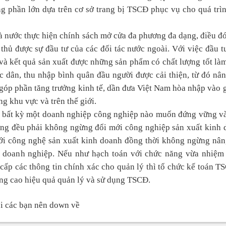
g phần lớn dựa trên cơ sở trang bị TSCĐ phục vụ cho quá trì
nước thực hiện chính sách mở cửa đa phương đa dạng, điều đ
thủ được sự đầu tư của các đối tác nước ngoài. Với việc đầu 
n và kết quả sản xuất được những sản phẩm có chất lượng tốt là
c dân, thu nhập bình quân đầu người được cải thiện, từ đó nâ
 góp phần tăng trưởng kinh tế, dần đưa Việt Nam hòa nhập vào
g khu vực và trên thế giới.
n, bất kỳ một doanh nghiệp công nghiệp nào muốn đứng vững v
rường đều phải không ngừng đổi mới công nghiệp sản xuất kinh
ới công nghệ sản xuất kinh doanh đồng thời không ngừng nân
 doanh nghiệp. Nếu như hạch toán với chức năng vừa nhiệm 
cấp các thông tin chính xác cho quản lý thì tổ chức kế toán T
ng cao hiệu quả quản lý và sử dụng TSCĐ.
lỗi các bạn nên down về