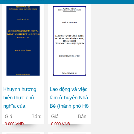
Khuynh hướng
Lao động và việc
hiện thực chủ
làm ở huyện Nhà
nghĩa của
Bè (thành phố Hồ
Margaret Mitchell
Chí Minh) trong
Giá Bán:
Giá Bán:
trong tác phẩm
thời kì công
0.000 VNĐ
0.000 VNĐ
Cuốn theo chiều
nghiệp hóa – hiện