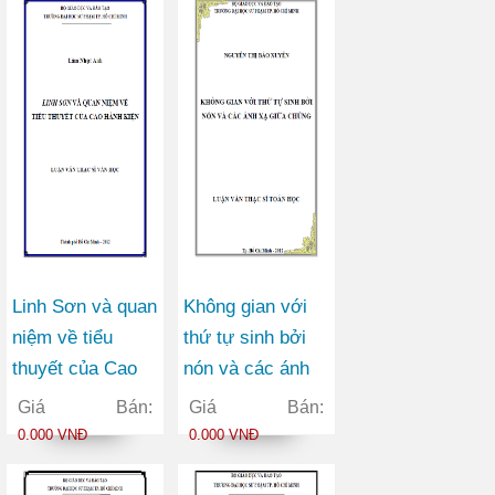
gió
đại hóa
Linh Sơn và quan
Không gian với
niệm về tiểu
thứ tự sinh bởi
thuyết của Cao
nón và các ánh
Hành Kiện
xạ giữa chúng
Giá Bán:
Giá Bán:
0.000 VNĐ
0.000 VNĐ