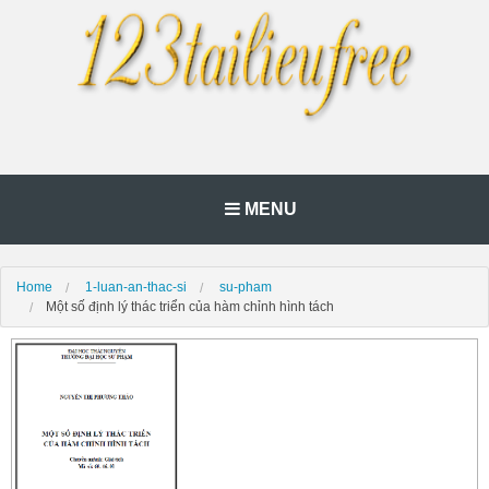
MENU
Home
1-luan-an-thac-si
su-pham
Một số định lý thác triển của hàm chỉnh hình tách