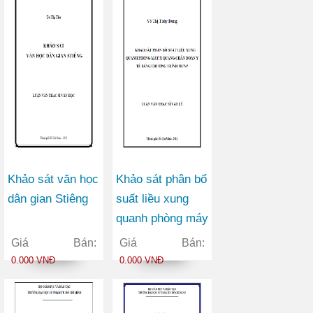
Khảo sát văn học
Khảo sát phân bố
dân gian Stiêng
suất liều xung
quanh phòng máy
X quang chẩn
Giá Bán:
Giá Bán:
đoán y tế bằng
0.000 VNĐ
0.000 VNĐ
chương trình
MCNP