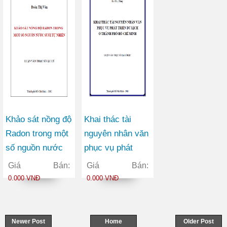
Khảo sát nồng độ
Khai thác tài
Radon trong một
nguyên nhân văn
số nguồn nước
phục vụ phát
suối tự nhiên
triển du lịch ở
Giá Bán:
Giá Bán:
thành phố Hồ Chí
0.000 VNĐ
0.000 VNĐ
Minh
Newer Post
Home
Older Post