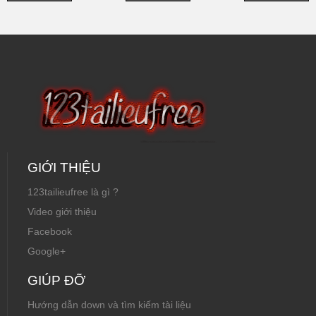
GIỚI THIỆU
123tailieufree là gì ?
Video giới thiệu
Facebook
Google+
GIÚP ĐỠ
Hướng dẫn down và tìm kiếm tài liệu