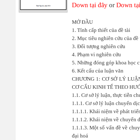
Down tại đây
or
Down tại
MỞ ĐẦU
1. Tính cấp thiết của đề tài
2. Mục tiêu nghiên cứu của đề 
3. Đối tượng nghiên cứu
4. Phạm vi nghiên cứu
5. Những đóng góp khoa học củ
6. Kết cấu của luận văn
CHƯƠNG 1: CƠ SỞ LÝ LUẬ
CƠ CẤU KINH TẾ THEO HƯỚ
1.1. Cơ sở lý luận, thực tiễn 
1.1.1. Cơ sở lý luận chuyển dị
1.1.1.1. Khái niệm về phát triể
1.1.1.2. Khái niệm về chuyển d
1.1.1.3. Một số vấn đề về chu
đại hoá