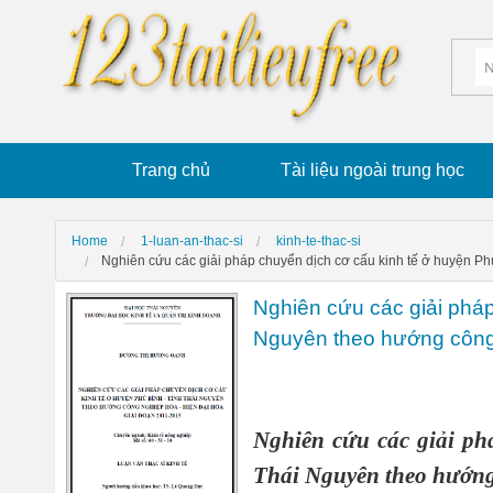
Trang chủ
Tài liệu ngoài trung học
Home
1-luan-an-thac-si
kinh-te-thac-si
Nghiên cứu các giải pháp chuyển dịch cơ cấu kinh tế ở huyện Ph
Nghiên cứu các giải pháp
Nguyên theo hướng công 
Nghiên cứu các giải ph
Thái Nguyên theo hướng 