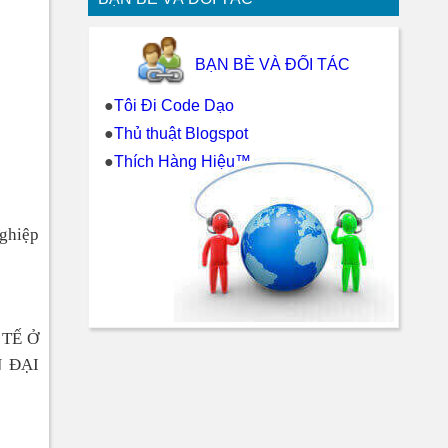
BẠN BÈ VÀ ĐỐI TÁC
●
Tôi Đi Code Dạo
●
Thủ thuật Blogspot
●
Thích Hàng Hiệu™
nghiệp
TẾ Ở
 ĐẠI