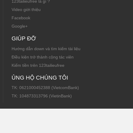
123tailieufree là gì ?
Video giới thiệu
Facebook
Google+
GIÚP ĐỠ
Hướng dẫn down và tìm kiếm tài liệu
Điều kiện trở thành cộng tác viên
Kiếm tiền trên 123tailieufree
ỦNG HỘ CHÚNG TÔI
TK: 0621000452388 (VietcomBank)
TK: 104873313796 (VietinBank)