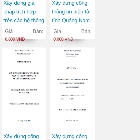
Xây dựng giải
Xây dựng cổng
pháp tích hợp
thông tin điện tử
trên các hệ thống
tỉnh Quảng Nam
cơ sở dữ liệu
theo kiến trúc
Giá Bán:
Giá Bán:
phổ biến
hướng dịch vụ
0.000 VNĐ
0.000 VNĐ
SOA
Xây dựng cổng
Xây dựng công