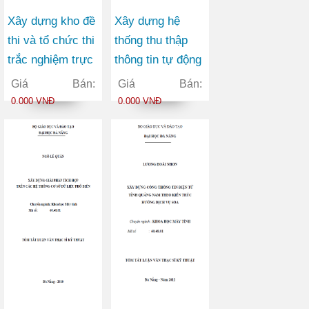
Xây dựng kho đề
Xây dựng hệ
thi và tổ chức thi
thống thu thập
trắc nghiệm trực
thông tin tự động
tuyến
phục vụ cập nhật
Giá Bán:
Giá Bán:
nội dung cho
0.000 VNĐ
0.000 VNĐ
trang web