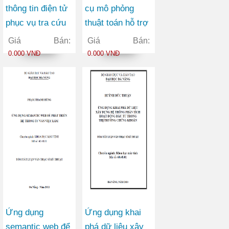
thông tin điện tử
cụ mô phỏng
phục vụ tra cứu
thuật toán hỗ trợ
thông tin về chủ
học ngôn ngữ lập
Giá Bán:
Giá Bán:
tịch Hồ Chí Minh
trình tại trường
0.000 VNĐ
0.000 VNĐ
THPT
Ứng dụng
Ứng dụng khai
semantic web để
phá dữ liệu xây