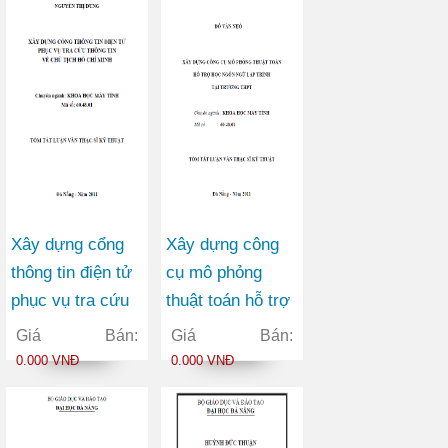
Xây dựng cổng
Xây dựng công
thông tin điện tử
cụ mô phỏng
phục vụ tra cứu
thuật toán hỗ trợ
thông tin về chủ
học ngôn ngữ lập
Giá Bán:
Giá Bán:
tịch Hồ Chí Minh
trình tại trường
0.000 VNĐ
0.000 VNĐ
THPT