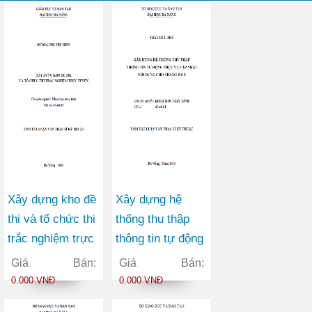
Xây dựng kho đề
Xây dựng hệ
thi và tổ chức thi
thống thu thập
trắc nghiệm trực
thông tin tự động
tuyến
phục vụ cập nhật
Giá Bán:
Giá Bán:
nội dung cho
0.000 VNĐ
0.000 VNĐ
trang web