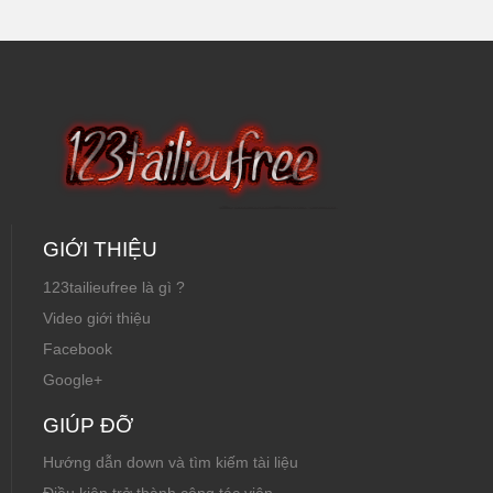
GIỚI THIỆU
123tailieufree là gì ?
Video giới thiệu
Facebook
Google+
GIÚP ĐỠ
Hướng dẫn down và tìm kiếm tài liệu