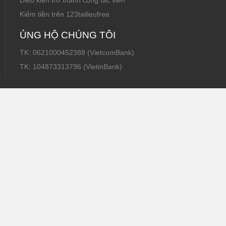
Điều kiện trở thành cộng tác viên
Kiếm tiền trên 123tailieufree
ỦNG HỘ CHÚNG TÔI
TK: 0621000452388 (VietcomBank)
TK: 104873313796 (VietinBank)