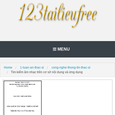
MENU
Home
1-luan-an-thac-si
cong-nghe-thong-tin-thac-si
Tìm kiếm âm nhạc trên cơ sở nội dung và ứng dụng