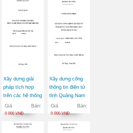
Xây dựng giải
Xây dựng cổng
pháp tích hợp
thông tin điện tử
trên các hệ thống
tỉnh Quảng Nam
cơ sở dữ liệu
theo kiến trúc
Giá Bán:
Giá Bán:
phổ biến
hướng dịch vụ
0.000 VNĐ
0.000 VNĐ
SOA