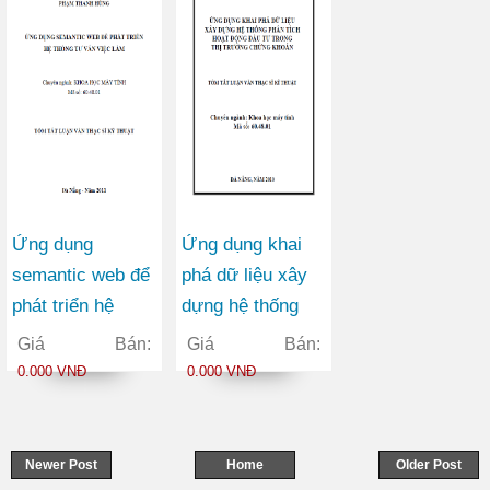
Ứng dụng
Ứng dụng khai
semantic web để
phá dữ liệu xây
phát triển hệ
dựng hệ thống
thống tư vấn việc
phân tích hoạt
Giá Bán:
Giá Bán:
làm
động đầu tư trong
0.000 VNĐ
0.000 VNĐ
thị trường chứng
khoán
Newer Post
Home
Older Post