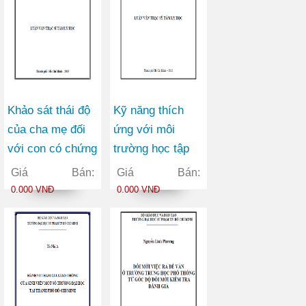
Khảo sát thái độ
Kỹ năng thích
của cha mẹ đối
ứng với môi
với con có chứng
trường học tập
tự kỷ tại thành
của sinh viên
Giá Bán:
Giá Bán:
phố Hồ Chí Minh
năm thứ nhất
0.000 VNĐ
0.000 VNĐ
trường Đại học
An ninh nhân dân