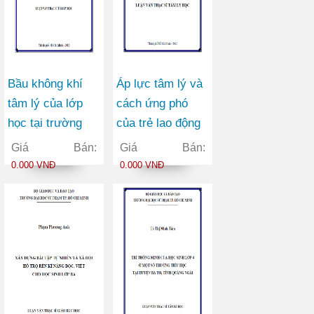
Bầu không khí
Áp lực tâm lý và
tâm lý của lớp
cách ứng phó
học tại trường
của trẻ lao động
đại học An ninh
sớm tại một số
Giá Bán:
Giá Bán:
nhân dân
quận nội thành
0.000 VNĐ
0.000 VNĐ
thành phố Hồ Chí
Minh