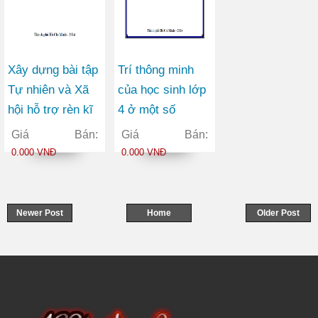
Xây dựng bài tập
Trí thông minh
Tự nhiên và Xã
của học sinh lớp
hội hỗ trợ rèn kĩ
4 ở một số
năng đọc, viết
trường tiểu học
Giá Bán:
Giá Bán:
cho học sinh lớp
tại huyện Ba Tơ
0.000 VNĐ
0.000 VNĐ
Ba
tỉnh Quảng Ngãi
Newer Post
Home
Older Post