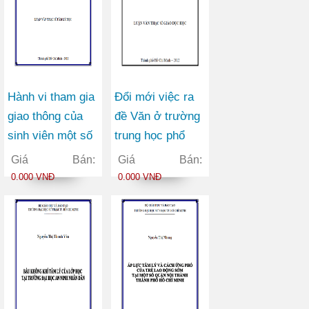
Hành vi tham gia
Đổi mới việc ra
giao thông của
đề Văn ở trường
sinh viên một số
trung học phổ
trường đại học
thông từ góc độ
Giá Bán:
Giá Bán:
tại thành phố Hồ
đổi mới kiểm tra
0.000 VNĐ
0.000 VNĐ
Chí Minh
đánh giá