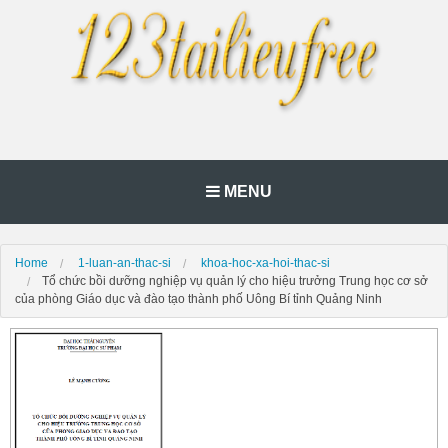
MENU
Home
1-luan-an-thac-si
khoa-hoc-xa-hoi-thac-si
Tổ chức bồi dưỡng nghiệp vụ quản lý cho hiệu trưởng Trung học cơ sở
của phòng Giáo dục và đào tạo thành phố Uông Bí tỉnh Quảng Ninh