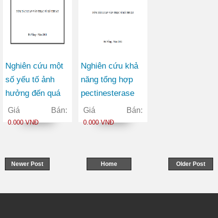
Nghiên cứu một
Nghiên cứu khả
số yếu tố ảnh
năng tổng hợp
hưởng đến quá
pectinesterase
trình sinh trưởng
và
Giá Bán:
Giá Bán:
và sinh tổng hợp
polygalacturonas
0.000 VNĐ
0.000 VNĐ
enzyme glucose
e của aspergillus
oxidase từ chủng
niger
nấm mốc
Newer Post
Home
Older Post
aspergillus niger