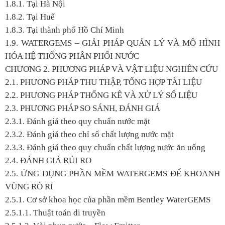
1.8.1. Tại Hà Nội
1.8.2. Tại Huế
1.8.3. Tại thành phố Hồ Chí Minh
1.9. WATERGEMS – GIẢI PHÁP QUẢN LÝ VÀ MÔ HÌNH
HÓA HỆ THỐNG PHÂN PHỐI NƯỚC
CHƯƠNG 2. PHƯƠNG PHÁP VÀ VẬT LIỆU NGHIÊN CỨU
2.1. PHƯƠNG PHÁP THU THẬP, TỔNG HỢP TÀI LIỆU
2.2. PHƯƠNG PHÁP THỐNG KÊ VÀ XỬ LÝ SỐ LIỆU
2.3. PHƯƠNG PHÁP SO SÁNH, ĐÁNH GIÁ
2.3.1. Đánh giá theo quy chuẩn nước mặt
2.3.2. Đánh giá theo chỉ số chất lượng nước mặt
2.3.3. Đánh giá theo quy chuẩn chất lượng nước ăn uống
2.4. ĐÁNH GIÁ RỦI RO
2.5. ỨNG DỤNG PHẦN MỀM WATERGEMS ĐỂ KHOANH
VÙNG RÒ RỈ
2.5.1. Cơ sở khoa học của phần mềm Bentley WaterGEMS
2.5.1.1. Thuật toán di truyền