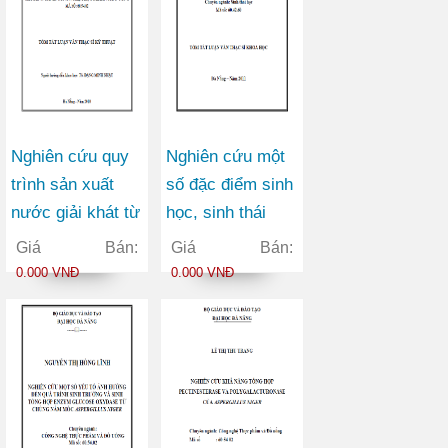
Nghiên cứu quy
Nghiên cứu một
trình sản xuất
số đặc điểm sinh
nước giải khát từ
học, sinh thái
nguyên liệu chè
phân bố của cá
Giá Bán:
Giá Bán:
đen
đối lá (Mugil
0.000 VNĐ
0.000 VNĐ
kelaartii Gunther,
1861) ở vùng ven
biển tỉnh Quảng
Nam