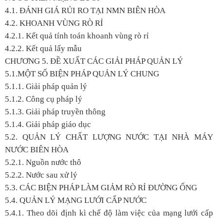
4.1. ĐÁNH GIÁ RỦI RO TẠI NMN BIÊN HÒA
4.2. KHOANH VÙNG RÒ RỈ
4.2.1. Kết quả tính toán khoanh vùng rò rỉ
4.2.2. Kết quả lấy mẫu
CHƯƠNG 5. ĐỀ XUẤT CÁC GIẢI PHÁP QUẢN LÝ
5.1.MỘT SỐ BIỆN PHÁP QUẢN LÝ CHUNG
5.1.1. Giải pháp quản lý
5.1.2. Công cụ pháp lý
5.1.3. Giải pháp truyền thông
5.1.4. Giải pháp giáo dục
5.2. QUẢN LÝ CHẤT LƯỢNG NƯỚC TẠI NHÀ MÁY
NƯỚC BIÊN HÒA
5.2.1. Nguồn nước thô
5.2.2. Nước sau xử lý
5.3. CÁC BIỆN PHÁP LÀM GIẢM RÒ RỈ ĐƯỜNG ỐNG
5.4. QUẢN LÝ MẠNG LƯỚI CẤP NƯỚC
5.4.1. Theo dõi định kì chế độ làm việc của mạng lưới cấp