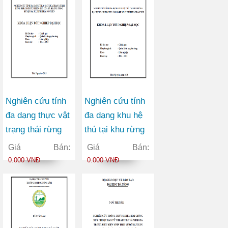
Nghiên cứu tính
Nghiên cứu tính
đa dạng thực vật
đa dạng khu hệ
trạng thái rừng
thú tại khu rừng
phục hồi tự nhiên
đặc dụng Cham
Giá Bán:
Giá Bán:
(IIB) của xã
Chu làm cở đề
0.000 VNĐ
0.000 VNĐ
Hoàng Nông
xuất giải pháp
huyện Đại Từ
bảo tồn
Tỉnh Thái Nguyên