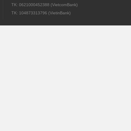
TK: 0621000452388 (VietcomBank)
TK: 104873313796 (VietinBank)