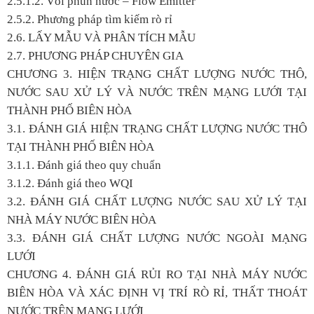
2.5.1.2. Vòi phun nước – Flow Emitter
2.5.2. Phương pháp tìm kiếm rò rỉ
2.6. LẤY MẪU VÀ PHÂN TÍCH MẪU
2.7. PHƯƠNG PHÁP CHUYÊN GIA
CHƯƠNG 3. HIỆN TRẠNG CHẤT LƯỢNG NƯỚC THÔ,
NƯỚC SAU XỬ LÝ VÀ NƯỚC TRÊN MẠNG LƯỚI TẠI
THÀNH PHỐ BIÊN HÒA
3.1. ĐÁNH GIÁ HIỆN TRẠNG CHẤT LƯỢNG NƯỚC THÔ
TẠI THÀNH PHỐ BIÊN HÒA
3.1.1. Đánh giá theo quy chuẩn
3.1.2. Đánh giá theo WQI
3.2. ĐÁNH GIÁ CHẤT LƯỢNG NƯỚC SAU XỬ LÝ TẠI
NHÀ MÁY NƯỚC BIÊN HÒA
3.3. ĐÁNH GIÁ CHẤT LƯỢNG NƯỚC NGOÀI MẠNG
LƯỚI
CHƯƠNG 4. ĐÁNH GIÁ RỦI RO TẠI NHÀ MÁY NƯỚC
BIÊN HÒA VÀ XÁC ĐỊNH VỊ TRÍ RÒ RỈ, THẤT THOÁT
NƯỚC TRÊN MẠNG LƯỚI