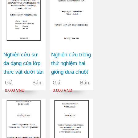
Nghiên cứu sự
Nghiên cứu trồng
đa dạng của lớp
thử nghiệm hai
thực vật dưới tán
giống dưa chuột
rừng tại Khu bảo
bao tử mirabelle
Giá Bán:
Giá Bán:
tồn loài và sinh
và mimoza trong
0.000 VNĐ
0.000 VNĐ
cảnh Nam Xuân
điều kiện sinh
Lạc - Chợ Đồn -
thái vụ đông xuân
Bắc Kạn
tại xã Hòa Tiên
thành phố Đà
Nẵng