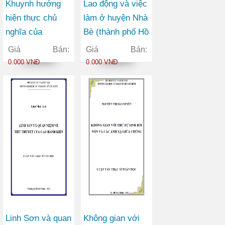
Khuynh hướng
Lao động và việc
hiện thực chủ
làm ở huyện Nhà
nghĩa của
Bè (thành phố Hồ
Margaret Mitchell
Chí Minh) trong
Giá Bán:
Giá Bán:
trong tác phẩm
thời kì công
0.000 VNĐ
0.000 VNĐ
Cuốn theo chiều
nghiệp hóa – hiện
gió
đại hóa
Linh Sơn và quan
Không gian với