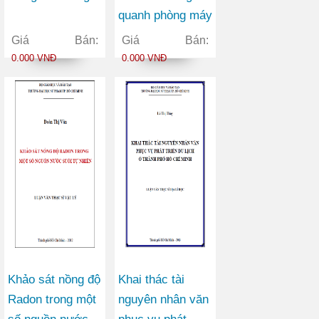
quanh phòng máy
X quang chẩn
Giá Bán:
Giá Bán:
đoán y tế bằng
0.000 VNĐ
0.000 VNĐ
chương trình
MCNP
Khảo sát nồng độ
Khai thác tài
Radon trong một
nguyên nhân văn