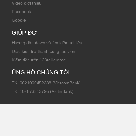
Video giới thiệu
Facebook
Google+
GIÚP ĐỠ
Hướng dẫn down và tìm kiếm tài liệu
Điều kiện trở thành cộng tác viên
Kiếm tiền trên 123tailieufree
ỦNG HỘ CHÚNG TÔI
TK: 0621000452388 (VietcomBank)
TK: 104873313796 (VietinBank)