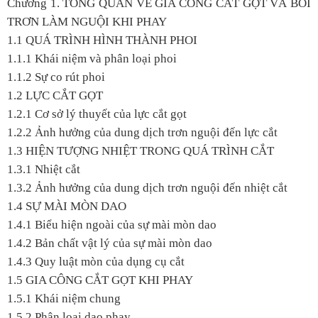
Chương 1. TỔNG QUAN VỀ GIA CÔNG CẮT GỌT VÀ BÔI
TRƠN LÀM NGUỘI KHI PHAY
1.1 QUÁ TRÌNH HÌNH THÀNH PHOI
1.1.1 Khái niệm và phân loại phoi
1.1.2 Sự co rút phoi
1.2 LỰC CẮT GỌT
1.2.1 Cơ sở lý thuyết của lực cắt gọt
1.2.2 Ảnh hưởng của dung dịch trơn nguội đến lực cắt
1.3 HIỆN TƯỢNG NHIỆT TRONG QUÁ TRÌNH CẮT
1.3.1 Nhiệt cắt
1.3.2 Ảnh hưởng của dung dịch trơn nguội đến nhiệt cắt
1.4 SỰ MÀI MÒN DAO
1.4.1 Biểu hiện ngoài của sự mài mòn dao
1.4.2 Bản chất vật lý của sự mài mòn dao
1.4.3 Quy luật mòn của dụng cụ cắt
1.5 GIA CÔNG CẮT GỌT KHI PHAY
1.5.1 Khái niệm chung
1.5.2 Phân loại dao phay