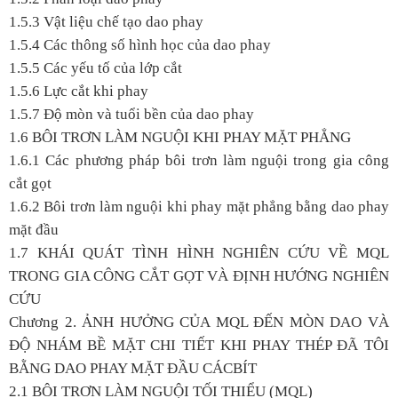
1.5.3 Vật liệu chế tạo dao phay
1.5.4 Các thông số hình học của dao phay
1.5.5 Các yếu tố của lớp cắt
1.5.6 Lực cắt khi phay
1.5.7 Độ mòn và tuổi bền của dao phay
1.6 BÔI TRƠN LÀM NGUỘI KHI PHAY MẶT PHẲNG
1.6.1 Các phương pháp bôi trơn làm nguội trong gia công
cắt gọt
1.6.2 Bôi trơn làm nguội khi phay mặt phẳng bằng dao phay
mặt đầu
1.7 KHÁI QUÁT TÌNH HÌNH NGHIÊN CỨU VỀ MQL
TRONG GIA CÔNG CẮT GỌT VÀ ĐỊNH HƯỚNG NGHIÊN
CỨU
Chương 2. ẢNH HƯỞNG CỦA MQL ĐẾN MÒN DAO VÀ
ĐỘ NHÁM BỀ MẶT CHI TIẾT KHI PHAY THÉP ĐÃ TÔI
BẰNG DAO PHAY MẶT ĐẦU CÁCBÍT
2.1 BÔI TRƠN LÀM NGUỘI TỐI THIỂU (MQL)