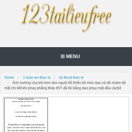
MENU
Home
1-luan-an-thac-si
ky-thuat-thac-si
Ảnh hưởng của bôi trơn làm nguội tối thiểu tới mòn dao và độ nhám bề
mặt chi tiết khi phay phẳng thép 65T đã tôi bằng dao phay mặt đầu cácbít