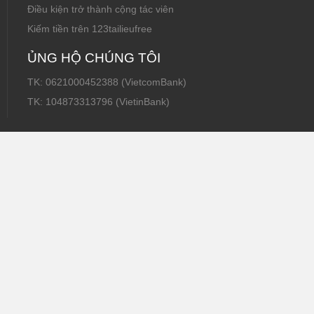
Điều kiện trở thành cộng tác viên
Kiếm tiền trên 123tailieufree
ỦNG HỘ CHÚNG TÔI
TK: 0621000452388 (VietcomBank)
TK: 104873313796 (VietinBank)