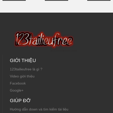
Kuwait
GIỚI THIỆU
123tailieufree là gì ?
Video giới thiệu
Facebook
Google+
GIÚP ĐỠ
Hướng dẫn down và tìm kiếm tài liệu