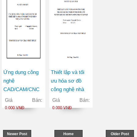
Ứng dụng công
Thiết lập và tối
nghệ
ưu hóa sơ đồ
CAD/CAM/CNC
công nghệ nhà
để thiết kế và gia
máy lọc dầu Nghi
Giá Bán:
Giá Bán:
công khuôn ép
Sơn Thanh Hóa
0.000 VNĐ
0.000 VNĐ
phun nhựa của
với nguyên liệu
nắp ống
dầu thô Trung
Đông nhập từ
Newer Post
Home
Older Post