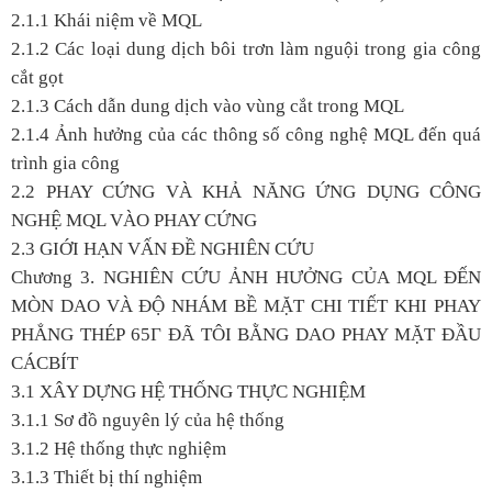
2.1.1 Khái niệm về MQL
2.1.2 Các loại dung dịch bôi trơn làm nguội trong gia công
cắt gọt
2.1.3 Cách dẫn dung dịch vào vùng cắt trong MQL
2.1.4 Ảnh hưởng của các thông số công nghệ MQL đến quá
trình gia công
2.2 PHAY CỨNG VÀ KHẢ NĂNG ỨNG DỤNG CÔNG
NGHỆ MQL VÀO PHAY CỨNG
2.3 GIỚI HẠN VẤN ĐỀ NGHIÊN CỨU
Chương 3. NGHIÊN CỨU ẢNH HƯỞNG CỦA MQL ĐẾN
MÒN DAO VÀ ĐỘ NHÁM BỀ MẶT CHI TIẾT KHI PHAY
PHẲNG THÉP 65Γ ĐÃ TÔI BẰNG DAO PHAY MẶT ĐẦU
CÁCBÍT
3.1 XÂY DỰNG HỆ THỐNG THỰC NGHIỆM
3.1.1 Sơ đồ nguyên lý của hệ thống
3.1.2 Hệ thống thực nghiệm
3.1.3 Thiết bị thí nghiệm