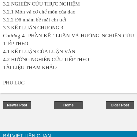
3.2 NGHIÊN CỨU THỰC NGHIỆM
3.2.1 Mòn và cơ chế mòn của dao
3.2.2 Độ nhám bề mặt chi tiết
3.3 KẾT LUẬN CHƯƠNG 3
Chương 4. PHẦN KẾT LUẬN VÀ HƯỚNG NGHIÊN CỨU
TIẾP THEO
4.1 KẾT LUẬN CỦA LUẬN VĂN
4.2 HƯỚNG NGHIÊN CỨU TIẾP THEO
TÀI LIỆU THAM KHẢO
PHỤ LỤC
Newer Post
Home
Older Post
BÀI VIẾT LIÊN QUAN