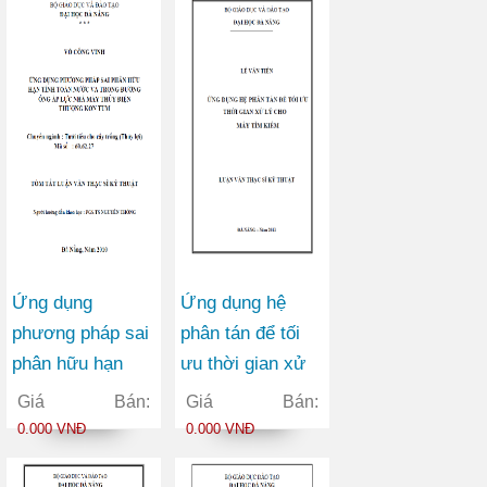
Ứng dụng
Ứng dụng hệ
phương pháp sai
phân tán để tối
phân hữu hạn
ưu thời gian xử
tính toán nước
lý cho máy tìm
Giá Bán:
Giá Bán:
và trong đường
kiếm
0.000 VNĐ
0.000 VNĐ
ống áp lực nhà
máy thủy điện