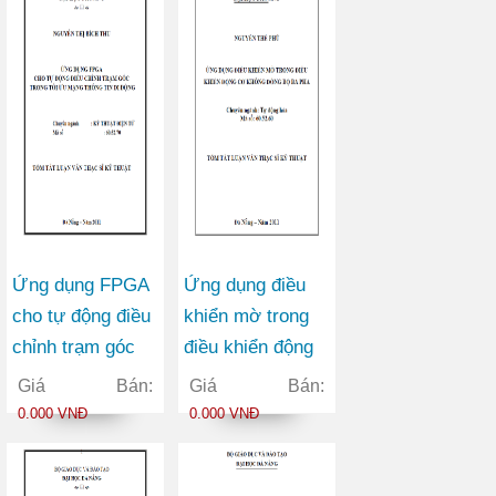
thượng Kon Tum
Ứng dụng FPGA
Ứng dụng điều
cho tự động điều
khiển mờ trong
chỉnh trạm góc
điều khiển động
trong tối ưu mạng
cơ điện không
Giá Bán:
Giá Bán:
thông tin di động
đồng bộ ba pha
0.000 VNĐ
0.000 VNĐ