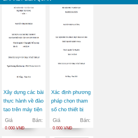
Xây dựng các bài
Xác định phương
thực hành về đào
pháp chọn tham
tạo trên máy tiện
số cho thiết bị
concept turn 250
điều khiển
Giá Bán:
Giá Bán:
PSS1A
0.000 VNĐ
0.000 VNĐ