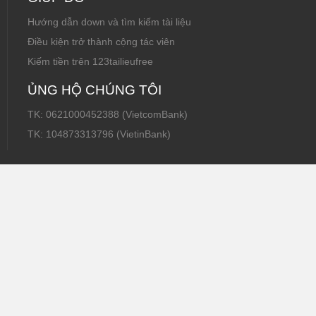
Hướng dẫn down và tìm kiếm tài liệu
Điều kiện trở thành cộng tác viên
Kiếm tiền trên 123tailieufree
ỦNG HỘ CHÚNG TÔI
TK: 0621000452388 (VietcomBank)
TK: 104873313796 (VietinBank)