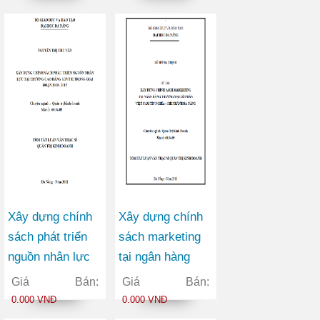
xuất Việt Hàn
nước Rạng Đông
Xây dựng chính
Xây dựng chính
sách phát triển
sách marketing
nguồn nhân lực
tại ngân hàng
tại trường cao
thương mại cổ
Giá Bán:
Giá Bán:
đẳng giao thông
phần Việt Nam
0.000 VNĐ
0.000 VNĐ
vận tải II trong
Tín Nghĩa chi