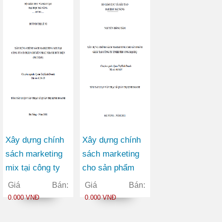
giai đoạn 2010-
nhánh Đà Nẵng
2015
Xây dựng chính
Xây dựng chính
sách marketing
sách marketing
mix tại công ty
cho sản phẩm
cổ phần chuyển
giày tại công ty
Giá Bán:
Giá Bán:
phát nhanh bưu
TNHH thương
0.000 VNĐ
0.000 VNĐ
điện (P&T EMS)
mại BQ