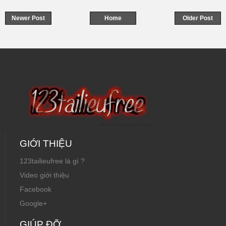
Newer Post
Home
Older Post
GIỚI THIỆU
123tailieufree là gì ?
Video giới thiệu
Facebook
Google+
GIÚP ĐỠ