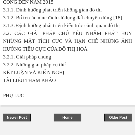
CÔNG ĐẾN NĂM 2015
3.1.1. Định hướng phát triển không gian đô thị
3.1.2. Bố trí các mục đích sử dụng đất chuyên dùng [18]
3.1.3. Định hướng phát triển kiến trúc cảnh quan đô thị
3.2. CÁC GIẢI PHÁP CHỦ YẾU NHẰM PHÁT HUY
NHỮNG MẶT TÍCH CỰC VÀ HẠN CHẾ NHỮNG ẢNH
HƯỞNG TIÊU CỰC CỦA ĐÔ THỊ HOÁ
3.2.1. Giải pháp chung
3.2.2. Những giải pháp cụ thể
KẾT LUẬN VÀ KIẾ N NGHỊ
TÀI LIỆU THAM KHẢO
PHỤ LỤC
Newer Post
Home
Older Post