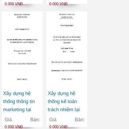
0.000 VNĐ
0.000 VNĐ
Xây dựng hệ
Xây dựng hệ
thống thông tin
thống kế toán
marketing tại
trách nhiệm tại
Công ty Cổ phần
công ty cổ phần
Giá Bán:
Giá Bán:
Đầu tư và Sản
bóng đèn phích
0.000 VNĐ
0.000 VNĐ