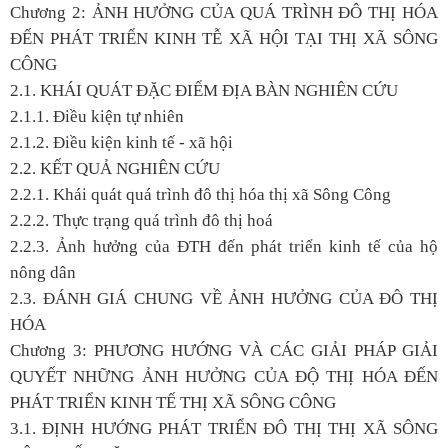
Chương 2: ẢNH HƯỞNG CỦA QUÁ TRÌNH ĐÔ THỊ HÓA
ĐẾN PHÁT TRIỂN KINH TỄ XÃ HỘI TẠI THỊ XÃ SÔNG
CÔNG
2.1. KHÁI QUÁT ĐẶC ĐIỂM ĐỊA BÀN NGHIÊN CỨU
2.1.1. Điều kiện tự nhiên
2.1.2. Điều kiện kinh tế - xã hội
2.2. KẾT QUẢ NGHIÊN CỨU
2.2.1. Khái quát quá trình đô thị hóa thị xã Sông Công
2.2.2. Thực trạng quá trình đô thị hoá
2.2.3. Ảnh hưởng của ĐTH đến phát triển kinh tế của hộ
nông dân
2.3. ĐÁNH GIÁ CHUNG VỀ ẢNH HƯỞNG CỦA ĐÔ THỊ
HÓA
Chương 3: PHƯƠNG HƯỚNG VÀ CÁC GIẢI PHÁP GIẢI
QUYẾT NHỮNG ẢNH HƯỞNG CỦA ĐỘ THỊ HÓA ĐẾN
PHÁT TRIỂN KINH TẾ THỊ XÃ SÔNG CÔNG
3.1. ĐỊNH HƯỚNG PHÁT TRIỂN ĐÔ THỊ THỊ XÃ SÔNG