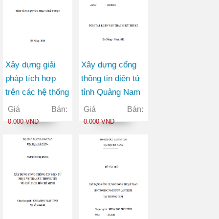
Xây dựng giải
Xây dựng cổng
pháp tích hợp
thông tin điện tử
trên các hệ thống
tỉnh Quảng Nam
cơ sở dữ liệu
theo kiến trúc
Giá Bán:
Giá Bán:
phổ biến
hướng dịch vụ
0.000 VNĐ
0.000 VNĐ
SOA