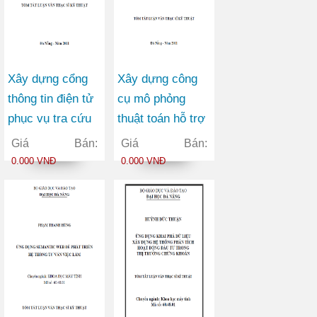
Xây dựng cổng
Xây dựng công
thông tin điện tử
cụ mô phỏng
phục vụ tra cứu
thuật toán hỗ trợ
thông tin về chủ
học ngôn ngữ lập
Giá Bán:
Giá Bán:
tịch Hồ Chí Minh
trình tại trường
0.000 VNĐ
0.000 VNĐ
THPT