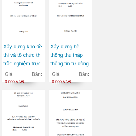
Xây dựng kho đề
Xây dựng hệ
thi và tổ chức thi
thống thu thập
trắc nghiệm trực
thông tin tự động
tuyến
phục vụ cập nhật
Giá Bán:
Giá Bán:
nội dung cho
0.000 VNĐ
0.000 VNĐ
trang web