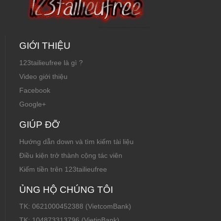
GIỚI THIỆU
123tailieufree là gì ?
Video giới thiệu
Facebook
Google+
GIÚP ĐỠ
Hướng dẫn down và tìm kiếm tài liệu
Điều kiện trở thành cộng tác viên
Kiếm tiền trên 123tailieufree
ỦNG HỘ CHÚNG TÔI
TK: 0621000452388 (VietcomBank)
TK: 104873313796 (VietinBank)