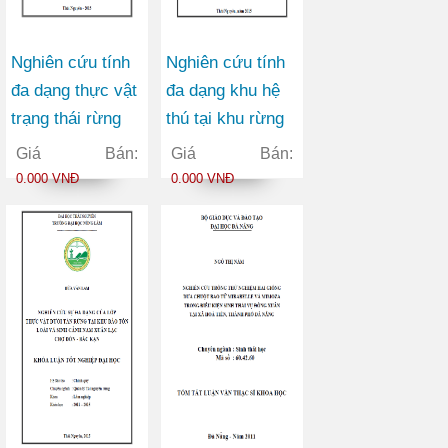
Nghiên cứu tính
Nghiên cứu tính
đa dạng thực vật
đa dạng khu hệ
trạng thái rừng
thú tại khu rừng
phục hồi tự nhiên
đặc dụng Cham
Giá Bán:
Giá Bán:
(IIB) của xã
Chu làm cở đề
0.000 VNĐ
0.000 VNĐ
Hoàng Nông
xuất giải pháp
huyện Đại Từ
bảo tồn
Tỉnh Thái Nguyên