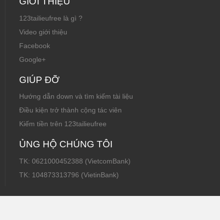
GIỚI THIỆU
123tailieufree là gì ?
Video giới thiệu
Facebook
Google+
GIÚP ĐỠ
Hướng dẫn down và tìm kiếm tài liệu
Điều kiện trở thành cộng tác viên
Kiếm tiền trên 123tailieufree
ỦNG HỘ CHÚNG TÔI
TK: 0621000452388 (VietcomBank)
TK: 104873313796 (VietinBank)