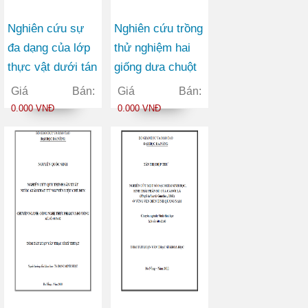
Nghiên cứu sự
Nghiên cứu trồng
đa dạng của lớp
thử nghiệm hai
thực vật dưới tán
giống dưa chuột
rừng tại Khu bảo
bao tử mirabelle
Giá Bán:
Giá Bán:
tồn loài và sinh
và mimoza trong
0.000 VNĐ
0.000 VNĐ
cảnh Nam Xuân
điều kiện sinh
Lạc - Chợ Đồn -
thái vụ đông xuân
Bắc Kạn
tại xã Hòa Tiên
thành phố Đà
Nẵng