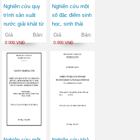
Nghiên cứu quy
Nghiên cứu một
trình sản xuất
số đặc điểm sinh
nước giải khát từ
học, sinh thái
nguyên liệu chè
phân bố của cá
Giá Bán:
Giá Bán:
đen
đối lá (Mugil
0.000 VNĐ
0.000 VNĐ
kelaartii Gunther,
1861) ở vùng ven
biển tỉnh Quảng
Nam
Nghiên cứu một
Nghiên cứu khả