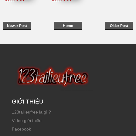
Hà Đông
Newer Post
Home
Older Post
GIỚI THIỆU
123tailieufree là gì ?
Video giới thiệu
Facebook