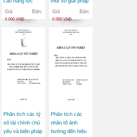
cao năng lực
một số giải pháp
cạnh tranh của
xây dựng thương
Giá Bán:
Giá Bán:
Công ty Cổ phần
hiệu tại Công ty
0.000 VNĐ
0.000 VNĐ
tập đoàn Đông
Thương mại Hà
Thiên Phú
Nội
Phân tích các tỷ
Phân tích các
số tài chính chủ
nhân tố ảnh
yếu và biện pháp
hưởng đến hiệu