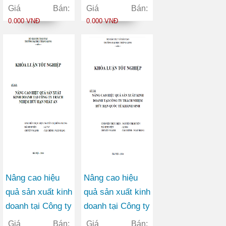
cải thiện hoạt
quả sản xuất kinh
Giá Bán:
Giá Bán:
động sản xuất
doanh của các
0.000 VNĐ
0.000 VNĐ
kinh doanh của
Công ty ngành
Công ty Cổ phần
Xây dựng được
Dệt may Thái
niêm yết trên thị
Hòa
trường chứng
khoán Việt Nam
Nâng cao hiệu
Nâng cao hiệu
quả sản xuất kinh
quả sản xuất kinh
doanh tại Công ty
doanh tại Công ty
trách nhiệm hữu
TNHH Quốc tế
Giá Bán:
Giá Bán: