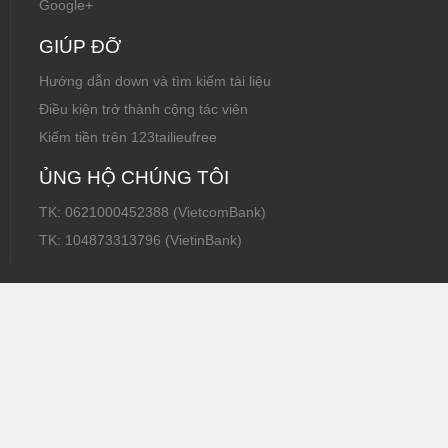
Google+
GIÚP ĐỠ
Hướng dẫn down và tìm kiếm tài liệu
Điều kiện trở thành cộng tác viên
Kiếm tiền trên 123tailieufree
ỦNG HỘ CHÚNG TÔI
TK: 0621000452388 (VietcomBank)
TK: 104873313796 (VietinBank)