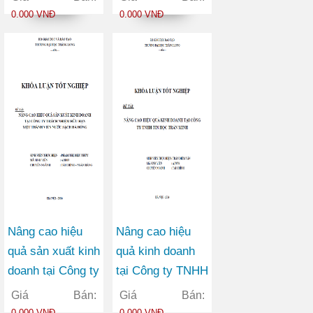
hạn Nhất An
Khánh Sinh
0.000 VNĐ
0.000 VNĐ
Nâng cao hiệu
Nâng cao hiệu
quả sản xuất kinh
quả kinh doanh
doanh tại Công ty
tại Công ty TNHH
TNHH một thành
Tin học Trần
Giá Bán:
Giá Bán:
viên Nước sạch
Minh
0.000 VNĐ
0.000 VNĐ