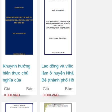
Khuynh hướng
Lao động và việc
hiện thực chủ
làm ở huyện Nhà
nghĩa của
Bè (thành phố Hồ
Margaret Mitchell
Chí Minh) trong
Giá Bán:
Giá Bán:
trong tác phẩm
thời kì công
0.000 VNĐ
0.000 VNĐ
Cuốn theo chiều
nghiệp hóa – hiện
gió
đại hóa