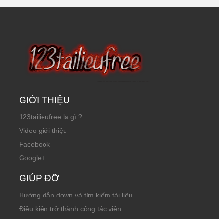
GIỚI THIỆU
123tailieufree là gì ?
Video giới thiệu
Facebook
Google+
GIÚP ĐỠ
Hướng dẫn down và tìm kiếm tài liệu
Điều kiện trở thành cộng tác viên