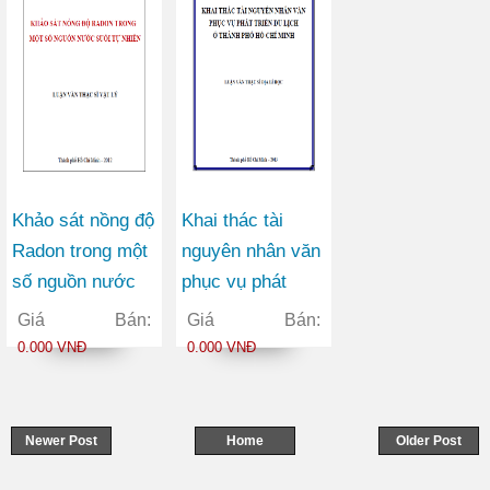
Khảo sát nồng độ
Khai thác tài
Radon trong một
nguyên nhân văn
số nguồn nước
phục vụ phát
suối tự nhiên
triển du lịch ở
Giá Bán:
Giá Bán:
thành phố Hồ Chí
0.000 VNĐ
0.000 VNĐ
Minh
Newer Post
Home
Older Post