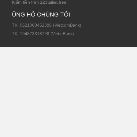
Kiếm tiền trên 123tailieufree
ỦNG HỘ CHÚNG TÔI
TK: 0621000452388 (VietcomBank)
TK: 104873313796 (VietinBank)