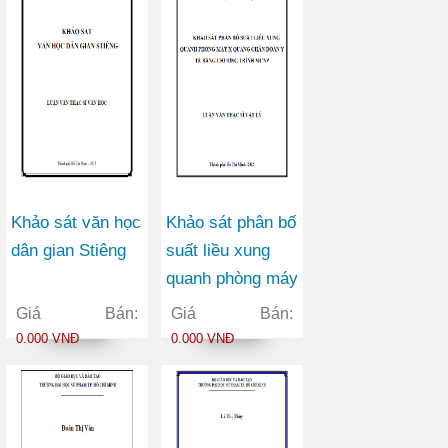
Khảo sát văn học
Khảo sát phân bố
dân gian Stiêng
suất liều xung
quanh phòng máy
X quang chẩn
Giá Bán:
Giá Bán:
đoán y tế bằng
0.000 VNĐ
0.000 VNĐ
chương trình
MCNP