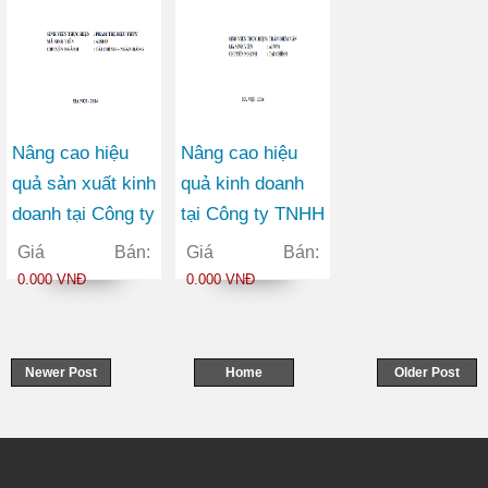
Nâng cao hiệu
Nâng cao hiệu
quả sản xuất kinh
quả kinh doanh
doanh tại Công ty
tại Công ty TNHH
TNHH một thành
Tin học Trần
Giá Bán:
Giá Bán:
viên Nước sạch
Minh
0.000 VNĐ
0.000 VNĐ
Hà Đông
Newer Post
Home
Older Post