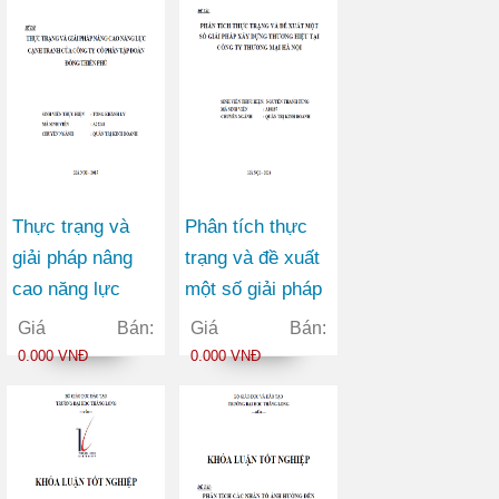
Thực trạng và
Phân tích thực
giải pháp nâng
trạng và đề xuất
cao năng lực
một số giải pháp
cạnh tranh của
xây dựng thương
Giá Bán:
Giá Bán:
Công ty Cổ phần
hiệu tại Công ty
0.000 VNĐ
0.000 VNĐ
tập đoàn Đông
Thương mại Hà
Thiên Phú
Nội