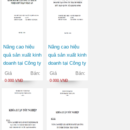
Nâng cao hiệu
Nâng cao hiệu
quả sản xuất kinh
quả sản xuất kinh
doanh tại Công ty
doanh tại Công ty
trách nhiệm hữu
TNHH Quốc tế
Giá Bán:
Giá Bán:
hạn Nhất An
Khánh Sinh
0.000 VNĐ
0.000 VNĐ