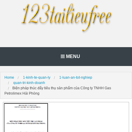
MENU
Home
1-kinh-te-quan-ly
1-luan-an-tot-nghiep
quan-tri-kinh-doanh
Biện pháp thúc đẩy tiêu thụ sản phẩm của Công ty TNHH Gas
Petrolimex Hải Phòng