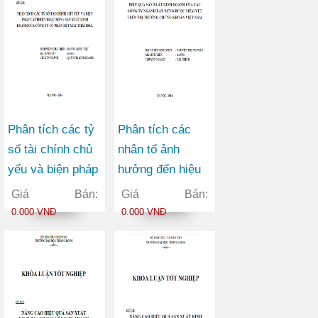
Phân tích các tỷ
Phân tích các
số tài chính chủ
nhân tố ảnh
yếu và biện pháp
hưởng đến hiệu
cải thiện hoạt
quả sản xuất kinh
Giá Bán:
Giá Bán:
động sản xuất
doanh của các
0.000 VNĐ
0.000 VNĐ
kinh doanh của
Công ty ngành
Công ty Cổ phần
Xây dựng được
Dệt may Thái
niêm yết trên thị
Hòa
trường chứng
khoán Việt Nam