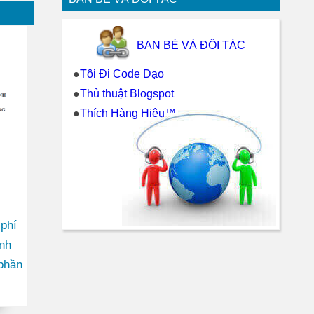
BẠN BÈ VÀ ĐỐI TÁC
●
Tôi Đi Code Dạo
●
Thủ thuật Blogspot
●
Thích Hàng Hiệu™
 phí
inh
phần
iệt