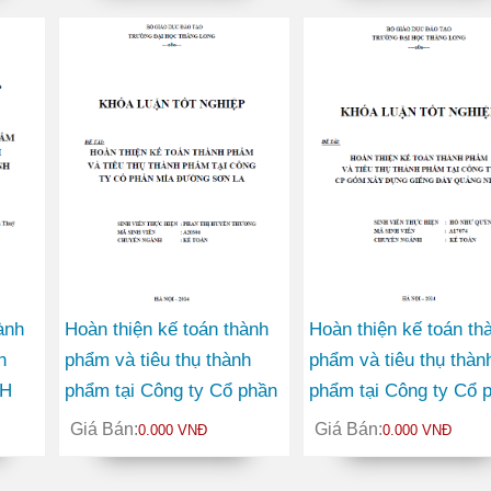
ành
Hoàn thiện kế toán thành
Hoàn thiện kế toán th
h
phẩm và tiêu thụ thành
phẩm và tiêu thụ thàn
HH
phẩm tại Công ty Cổ phần
phẩm tại Công ty Cổ 
vụ
Mía đường Sơn La
gốm xây dựng giếng 
Giá Bán:
Giá Bán:
0.000 VNĐ
0.000 VNĐ
Quảng Ninh