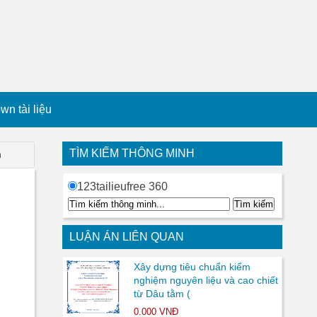
n tài liệu
TÌM KIẾM THÔNG MINH
n
123tailieufree 360
LUẬN ÁN LIÊN QUAN
Xây dựng tiêu chuẩn kiểm
nghiệm nguyên liệu và cao chiết
từ Dâu tằm (
0.000 VNĐ