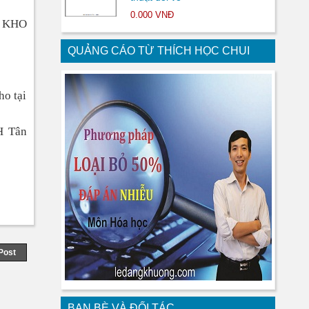
0.000 VNĐ
 KHO
QUẢNG CÁO TỪ THÍCH HỌC CHUI
ho tại
H Tân
Post
BẠN BÈ VÀ ĐỐI TÁC