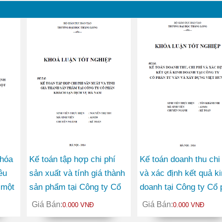
 hóa
Kế toán tập hợp chi phí
Kế toán doanh thu chi
êu
sản xuất và tính giá thành
và xác định kết quả k
 một
sản phẩm tại Công ty Cổ
doanh tại Công ty Cổ 
phần Khách sạn Dịch vụ
Tư vấn và Xây dựng V
Giá Bán:
Giá Bán:
0.000 VNĐ
0.000 VNĐ
Hà Nam
Hưng