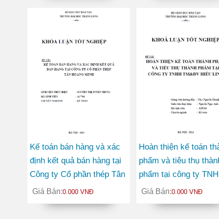
Kế toán bán hàng và xác
Hoàn thiện kế toán th
định kết quả bán hàng tại
phẩm và tiêu thụ thàn
Công ty Cổ phần thép Tân
phẩm tại công ty TN
Hoàng Minh
Thương mại và Dịch 
Giá Bán:
Giá Bán:
0.000 VNĐ
0.000 VNĐ
Hiếu Linh