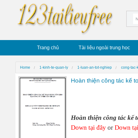
Trang chủ
Tài liệu ngoài trung học
Home
1-kinh-te-quan-ly
1-luan-an-tot-nghiep
cong-tac-
Hoàn thiện công tác kế 
Hoàn thiện công tác kế
Down tại đây
or
Down tại