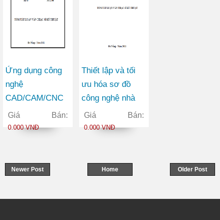
Ứng dụng công
Thiết lập và tối
nghệ
ưu hóa sơ đồ
CAD/CAM/CNC
công nghệ nhà
để thiết kế và gia
máy lọc dầu Nghi
Giá Bán:
Giá Bán:
công khuôn ép
Sơn Thanh Hóa
0.000 VNĐ
0.000 VNĐ
phun nhựa của
với nguyên liệu
nắp ống
dầu thô Trung
Đông nhập từ
Newer Post
Home
Older Post
Kuwait