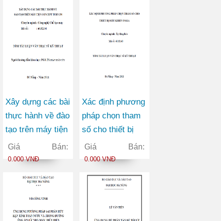
Xây dựng các bài
Xác định phương
thực hành về đào
pháp chọn tham
tạo trên máy tiện
số cho thiết bị
concept turn 250
điều khiển
Giá Bán:
Giá Bán:
PSS1A
0.000 VNĐ
0.000 VNĐ