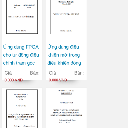
Ứng dụng FPGA
Ứng dụng điều
cho tự động điều
khiển mờ trong
chỉnh trạm góc
điều khiển động
trong tối ưu mạng
cơ điện không
Giá Bán:
Giá Bán:
thông tin di động
đồng bộ ba pha
0.000 VNĐ
0.000 VNĐ