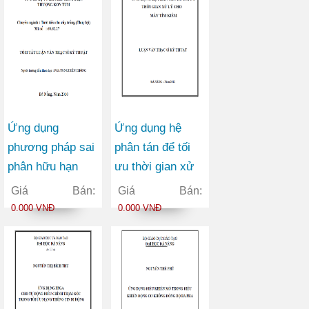
Ứng dụng
Ứng dụng hệ
phương pháp sai
phân tán để tối
phân hữu hạn
ưu thời gian xử
tính toán nước
lý cho máy tìm
Giá Bán:
Giá Bán:
và trong đường
kiếm
0.000 VNĐ
0.000 VNĐ
ống áp lực nhà
máy thủy điện
thượng Kon Tum