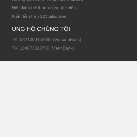
Điều kiện trở thành cộng tác viên
Kiếm tiền trên 123tailieufree
ỦNG HỘ CHÚNG TÔI
TK: 0621000452388 (VietcomBank)
TK: 104873313796 (VietinBank)