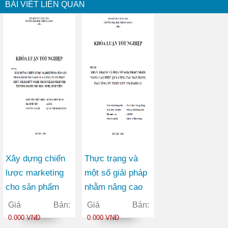
BÀI VIẾT LIÊN QUAN
Xây dựng chiến
Thực trạng và
lược marketing
một số giải pháp
cho sản phẩm
nhằm nâng cao
bánh mì Staff của
hiệu quả công tác
Giá Bán:
Giá Bán:
Công ty Cổ phần
bán hàng tại
0.000 VNĐ
0.000 VNĐ