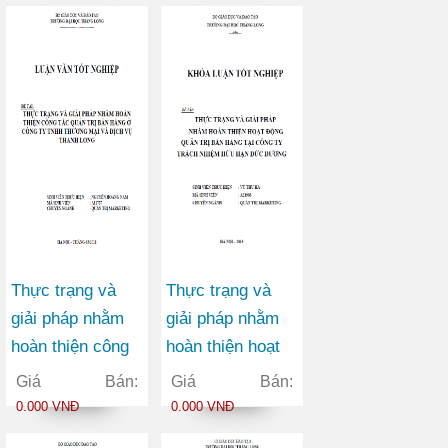
thực phẩm Hữu
Công ty TNHH
Nghị nhằm thâm
MTV Thương mại
nhập thị trường
Habeco
dành cho học
sinh, sinh viên
Thực trạng và
Thực trạng và
giải pháp nhằm
giải pháp nhằm
hoàn thiện công
hoàn thiện hoạt
tác quản trị bán
động quản trị bán
Giá Bán:
Giá Bán:
hàng ở Công ty
hàng tại Công ty
0.000 VNĐ
0.000 VNĐ
TNHH Thương
TNHH Đức