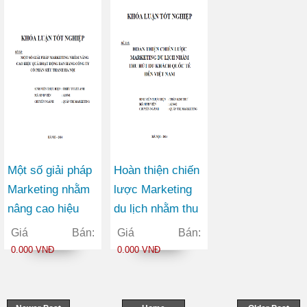
Một số giải pháp
Hoàn thiện chiến
Marketing nhằm
lược Marketing
nâng cao hiệu
du lịch nhằm thu
quả hoạt động
hút du khách
Giá Bán:
Giá Bán:
bán hàng Công ty
Quốc tế đến Việt
0.000 VNĐ
0.000 VNĐ
Cổ phần Siêu
Nam
thanh Hà Nội