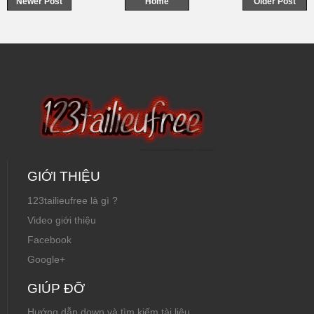
Newer Post
Home
Older Post
GIỚI THIỆU
123tailieufree là gì ?
Video giới thiệu
Facebook
Google+
GIÚP ĐỠ
Hướng dẫn down và tìm kiếm tài liệu