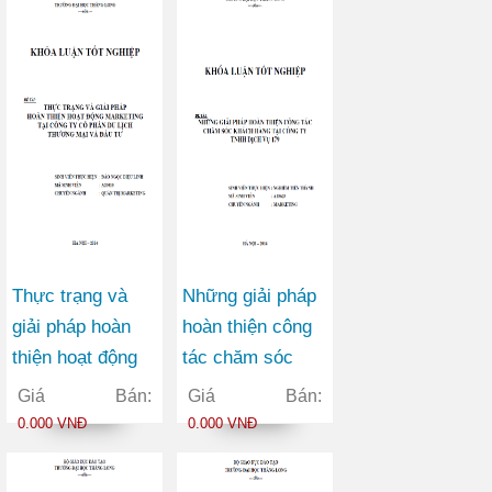
mại và Dịch vụ
Dương
Thanh Long
Thực trạng và
Những giải pháp
giải pháp hoàn
hoàn thiện công
thiện hoạt động
tác chăm sóc
Marketing tại
khách hàng tại
Giá Bán:
Giá Bán:
Công ty Cổ phần
Công ty TNHH
0.000 VNĐ
0.000 VNĐ
Du lịch Thương
Dịch vụ 179
mại và Đầu tư