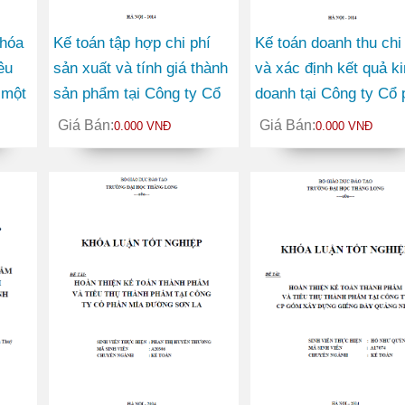
 hóa
Kế toán tập hợp chi phí
Kế toán doanh thu chi
êu
sản xuất và tính giá thành
và xác định kết quả k
 một
sản phẩm tại Công ty Cổ
doanh tại Công ty Cổ 
phần Khách sạn Dịch vụ
Tư vấn và Xây dựng V
Giá Bán:
Giá Bán:
0.000 VNĐ
0.000 VNĐ
Hà Nam
Hưng