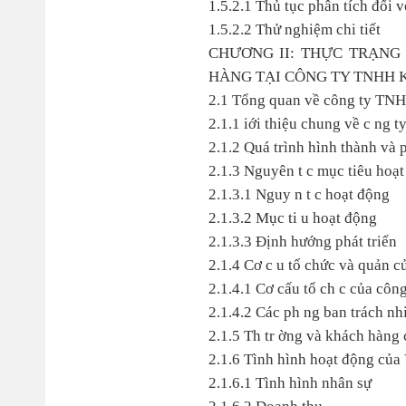
1.5.2.1 Thủ tục phân tích đối 
1.5.2.2 Thử nghiệm chi tiết
CHƯƠNG II: THỰC TRẠNG
HÀNG TẠI CÔNG TY TNHH 
2.1 Tổng quan về công ty TNH
2.1.1 iới thiệu chung về c ng
2.1.2 Quá trình hình thành và
2.1.3 Nguyên t c mục tiêu hoạ
2.1.3.1 Nguy n t c hoạt động
2.1.3.2 Mục ti u hoạt động
2.1.3.3 Định hướng phát triển
2.1.4 Cơ c u tổ chức và quản
2.1.4.1 Cơ cấu tổ ch c của công
2.1.4.2 Các ph ng ban trách n
2.1.5 Th tr ờng và khách hàn
2.1.6 Tình hình hoạt động củ
2.1.6.1 Tình hình nhân sự