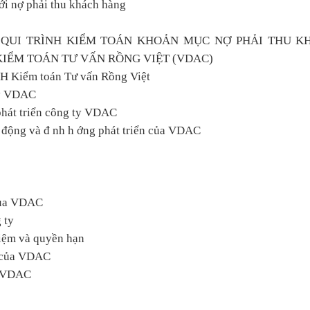
với nợ phải thu khách hàng
 QUI TRÌNH KIỂM TOÁN KHOẢN MỤC NỢ PHẢI THU K
KIỂM TOÁN TƯ VẤN RỒNG VIỆT (VDAC)
H Kiểm toán Tư vấn Rồng Việt
 ty VDAC
 phát triển công ty VDAC
t động và đ nh h ớng phát triển của VDAC
 của VDAC
 ty
hiệm và quyền hạn
g của VDAC
a VDAC