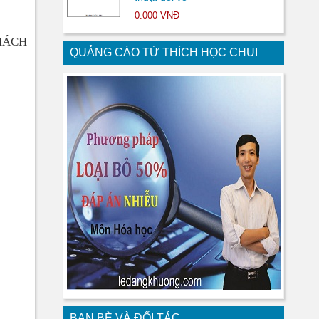
0.000 VNĐ
HÁCH
QUẢNG CÁO TỪ THÍCH HỌC CHUI
BẠN BÈ VÀ ĐỐI TÁC