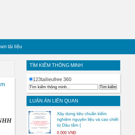
n tài liệu
TÌM KIẾM THÔNG MINH
123tailieufree 360
ểm
LUẬN ÁN LIÊN QUAN
Xây dựng tiêu chuẩn kiểm
TNHH
nghiệm nguyên liệu và cao chiết
từ Dâu tằm (
0.000 VNĐ