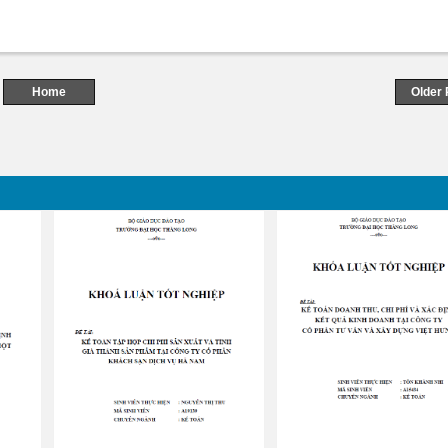
Home
Older 