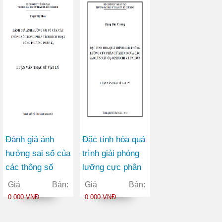
trạng tăng trưởng
tại Việt Nam
Đánh giá ảnh
Đặc tính hóa quá
hưởng sai số của
trình giải phóng
các thông số
lưỡng cực phân
trong phân tích
tử khí CO của
Giá Bán:
Giá Bán:
kích hoạt dùng
các sao lùn nâu
0.000 VNĐ
0.000 VNĐ
phương pháp K0
ở ρ Ophiuchi và