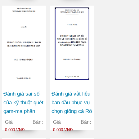
Quận 1 thành phố
Ninh
Hồ Chí Minh
Đánh giá sai số
Đánh giá vật liệu
của kỹ thuật quét
ban đầu phục vụ
gam-ma phân
chọn giống cá Rô
đoạn bằng
phi đỏ
Giá Bán:
Giá Bán:
phương pháp
(Oreochromis
0.000 VNĐ
0.000 VNĐ
ngẫu nhiên
spp.) theo tính