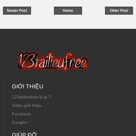
Taurus
Newer Post
Home
Older Post
GIỚI THIỆU
123tailieufree là gì ?
Video giới thiệu
Facebook
Google+
GIÚP ĐỠ