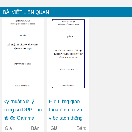
BÀI VIẾT LIÊN QUAN
Kỹ thuật xử lý
Hiệu ứng giao
xung số DPP cho
thoa điện tử với
hệ đo Gamma
việc tách thông
NaI(Tl)
tin cấu trúc phân
Giá Bán:
Giá Bán: