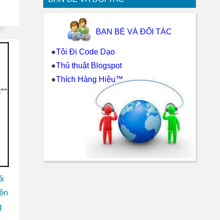
g
BẠN BÈ VÀ ĐỐI TÁC
●
Tôi Đi Code Dạo
●
Thủ thuật Blogspot
●
Thích Hàng Hiệu™
i
iện
g