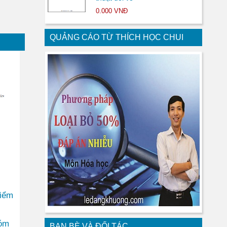
0.000 VNĐ
QUẢNG CÁO TỪ THÍCH HỌC CHUI
điểm
hóm
BẠN BÈ VÀ ĐỐI TÁC