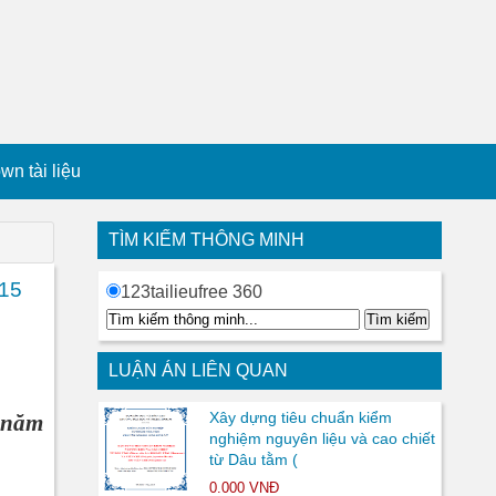
n tài liệu
TÌM KIẾM THÔNG MINH
015
123tailieufree 360
LUẬN ÁN LIÊN QUAN
Xây dựng tiêu chuẩn kiểm
 năm
nghiệm nguyên liệu và cao chiết
từ Dâu tằm (
0.000 VNĐ