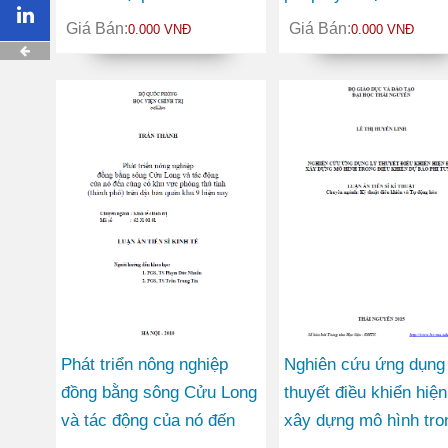
tế - xã hội thành phố Cần
giống bưởi Diễn (Citr
Giá Bán:
Giá Bán:
0.000 VNĐ
0.000 VNĐ
Thơ
Grandis) tại tỉnh Thái
Nguyên
Phát triển nông nghiệp
Nghiên cứu ứng dụng 
đồng bằng sông Cửu Long
thuyết điều khiển hiện
và tác động của nó đến
xây dựng mô hình tro