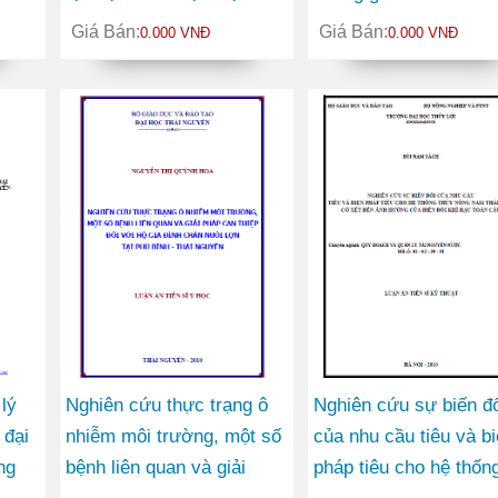
us
khăn tỉnh Thái Nguyên và
không giãn trong khôn
Giá Bán:
Giá Bán:
0.000 VNĐ
0.000 VNĐ
thử nghiệm mô hình can
gian Hilbert
thiệp
lý
Nghiên cứu thực trạng ô
Nghiên cứu sự biến đổ
 đại
nhiễm môi trường, một số
của nhu cầu tiêu và b
ng
bệnh liên quan và giải
pháp tiêu cho hệ thốn