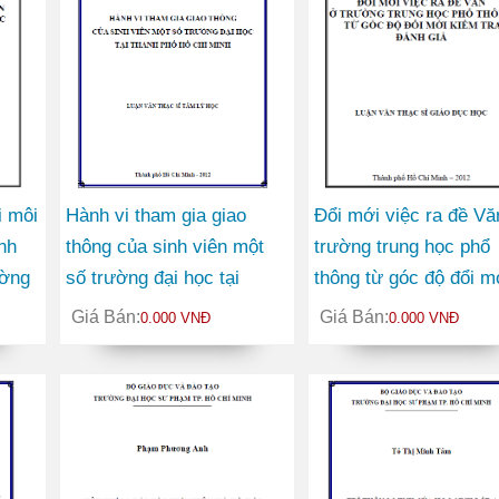
i môi
Hành vi tham gia giao
Đổi mới việc ra đề Vă
nh
thông của sinh viên một
trường trung học phổ
ường
số trường đại học tại
thông từ góc độ đổi m
 dân
thành phố Hồ Chí Minh
kiểm tra đánh giá
Giá Bán:
Giá Bán:
0.000 VNĐ
0.000 VNĐ