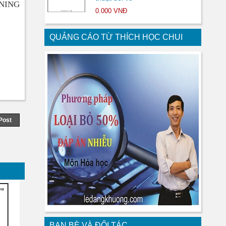
NING
0.000 VNĐ
QUẢNG CÁO TỪ THÍCH HỌC CHUI
Post
BẠN BÈ VÀ ĐỐI TÁC