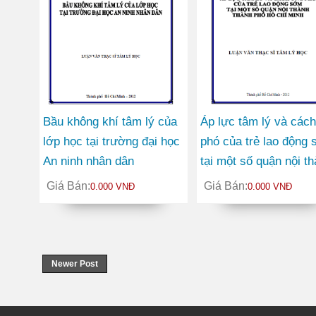
Bầu không khí tâm lý của
Áp lực tâm lý và các
lớp học tại trường đại học
phó của trẻ lao động
An ninh nhân dân
tại một số quận nội t
thành phố Hồ Chí Min
Giá Bán:
Giá Bán:
0.000 VNĐ
0.000 VNĐ
Newer Post