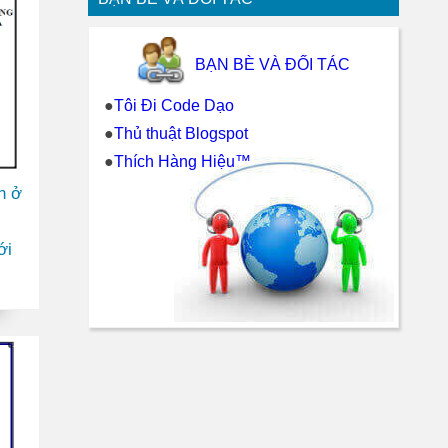
BẠN BÈ VÀ ĐỐI TÁC
●
Tôi Đi Code Dạo
●
Thủ thuật Blogspot
●
Thích Hàng Hiệu™
n ở
ới