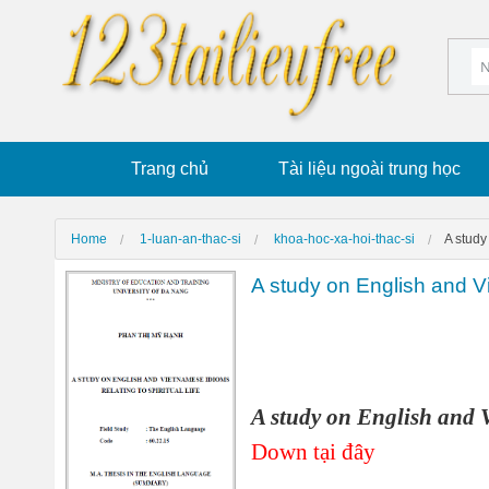
Trang chủ
Tài liệu ngoài trung học
Home
1-luan-an-thac-si
khoa-hoc-xa-hoi-thac-si
A study
A study on English and Vie
A study on English and Vi
Down tại đây