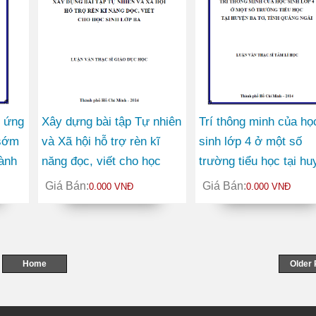
h ứng
Xây dựng bài tập Tự nhiên
Trí thông minh của họ
 sớm
và Xã hội hỗ trợ rèn kĩ
sinh lớp 4 ở một số
hành
năng đọc, viết cho học
trường tiểu học tại hu
h
sinh lớp Ba
Ba Tơ tỉnh Quảng Ngã
Giá Bán:
Giá Bán:
0.000 VNĐ
0.000 VNĐ
Home
Older 