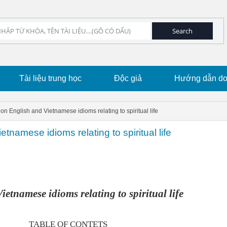
Tài liệu trung học
Độc giả
Hướng dẫn dow
 on English and Vietnamese idioms relating to spiritual life
tnamese idioms relating to spiritual life
etnamese idioms relating to spiritual life
TABLE OF CONTETS