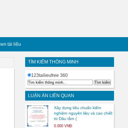
n tài liệu
TÌM KIẾM THÔNG MINH
123tailieufree 360
LUẬN ÁN LIÊN QUAN
Xây dựng tiêu chuẩn kiểm
nghiệm nguyên liệu và cao chiết
từ Dâu tằm (
0.000 VNĐ