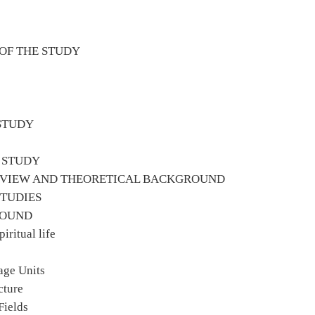
 OF THE STUDY
 STUDY
E STUDY
REVIEW AND THEORETICAL BACKGROUND
STUDIES
ROUND
iritual life
age Units
cture
Fields