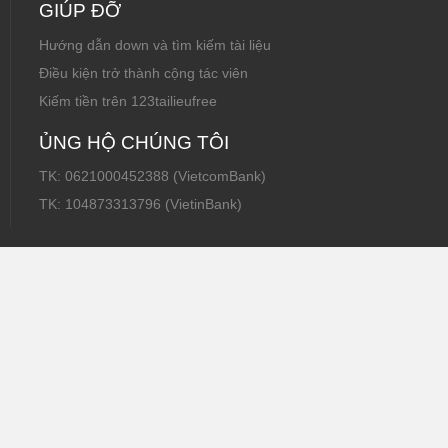
GIÚP ĐỠ
Hướng dẫn down và tìm kiếm tài liệu
Điều kiện trở thành cộng tác viên
Kiếm tiền trên 123tailieufree
ỦNG HỘ CHÚNG TÔI
TK: 0621000452388 (VietcomBank)
TK: 104873313796 (VietinBank)