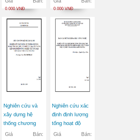
Giá Bán:
Giá Bán:
báo cáo tống kê,
tấm băng cho
0.000 VNĐ
0.000 VNĐ
bảng phân loại
sản xuất băng tải
mục tiêu kinh tế
xã hội của hoạt
động nghiên cứu
KHCN, lĩnh vực
nghiên cứu
KHCN
Nghiên cứu và
Nghiên cứu xác
xây dựng hệ
định định lượng
thống chương
tổng hoạt độ
trình tiếp dân
anpha trong môi
Giá Bán:
Giá Bán: