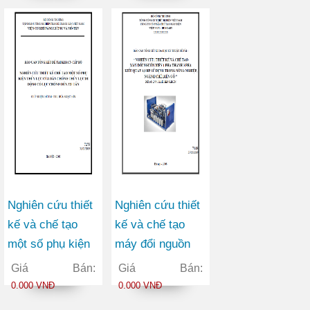
một số sâu, bệnh
pháp nông học để
hại chủ yếu trên
nâng cao năng
cây hồ tiêu tại
suất cà phê bền
Đăk Nông
vững ở Đăk Lăk
Nghiên cứu thiết
Nghiên cứu thiết
kế và chế tạo
kế và chế tạo
một số phụ kiện
máy đổi nguồn
thuỷ lực của giàn
điện 1 pha thành
Giá Bán:
Giá Bán:
chống thuỷ lực di
3 pha kiểu quay
0.000 VNĐ
0.000 VNĐ
động có lực
1,0 HP sử dụng