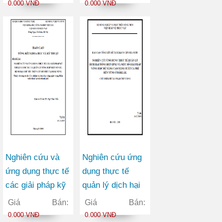
điện tử phục vụ
trường không
0.000 VNĐ
0.000 VNĐ
trả lời ý kiến liên
khí, nước và đất
quan đến công
phục vụ điều tra
nghiệp, thương
đánh giá môi
mại trên Website
trường
của Bộ Công
thương
Nghiên cứu và
Nghiên cứu ứng
ứng dụng thực tế
dụng thực tế
các giải pháp kỹ
quản lý dịch hại
thuật canh tác và
tổng hợp (IPM)
Giá Bán:
Giá Bán:
quản lý tổng hợp
và một số giải
0.000 VNĐ
0.000 VNĐ