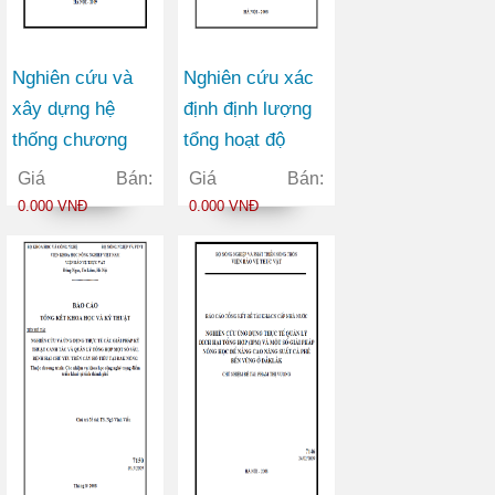
Nghiên cứu và
Nghiên cứu xác
xây dựng hệ
định định lượng
thống chương
tổng hoạt độ
trình tiếp dân
anpha trong môi
Giá Bán:
Giá Bán:
điện tử phục vụ
trường không
0.000 VNĐ
0.000 VNĐ
trả lời ý kiến liên
khí, nước và đất
quan đến công
phục vụ điều tra
nghiệp, thương
đánh giá môi
mại trên Website
trường
của Bộ Công
thương