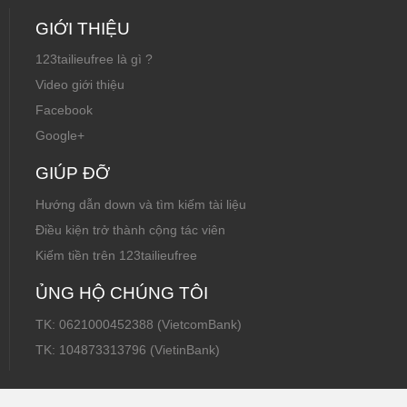
GIỚI THIỆU
123tailieufree là gì ?
Video giới thiệu
Facebook
Google+
GIÚP ĐỠ
Hướng dẫn down và tìm kiếm tài liệu
Điều kiện trở thành cộng tác viên
Kiếm tiền trên 123tailieufree
ỦNG HỘ CHÚNG TÔI
TK: 0621000452388 (VietcomBank)
TK: 104873313796 (VietinBank)