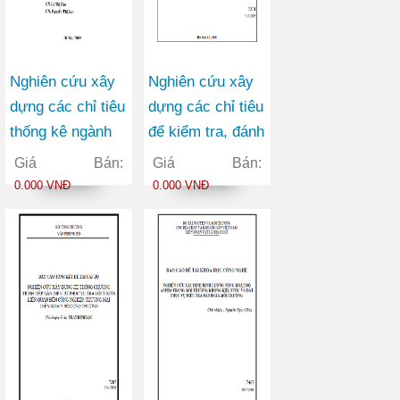
Nghiên cứu xây
Nghiên cứu xây
dựng các chỉ tiêu
dựng các chỉ tiêu
thống kê ngành
để kiểm tra, đánh
KHCN, chế độ
giá chất lượng
Giá Bán:
Giá Bán:
báo cáo tống kê,
tấm băng cho
0.000 VNĐ
0.000 VNĐ
bảng phân loại
sản xuất băng tải
mục tiêu kinh tế
xã hội của hoạt
động nghiên cứu
KHCN, lĩnh vực
nghiên cứu
KHCN