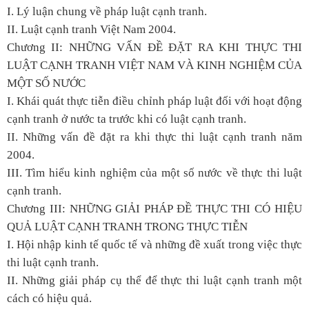
I. Lý luận chung về pháp luật cạnh tranh.
II. Luật cạnh tranh Việt Nam 2004.
Chương II: NHỮNG VẤN ĐỀ ĐẶT RA KHI THỰC THI
LUẬT CẠNH TRANH VIỆT NAM VÀ KINH NGHIỆM CỦA
MỘT SỐ NƯỚC
I. Khái quát thực tiễn điều chỉnh pháp luật đối với hoạt động
cạnh tranh ở nước ta trước khi có luật cạnh tranh.
II. Những vấn đề đặt ra khi thực thi luật cạnh tranh năm
2004.
III. Tìm hiểu kinh nghiệm của một số nước về thực thi luật
cạnh tranh.
Chương III: NHỮNG GIẢI PHÁP ĐỀ THỰC THI CÓ HIỆU
QUẢ LUẬT CẠNH TRANH TRONG THỰC TIỄN
I. Hội nhập kinh tế quốc tế và những đề xuất trong việc thực
thi luật cạnh tranh.
II. Những giải pháp cụ thể để thực thi luật cạnh tranh một
cách có hiệu quả.