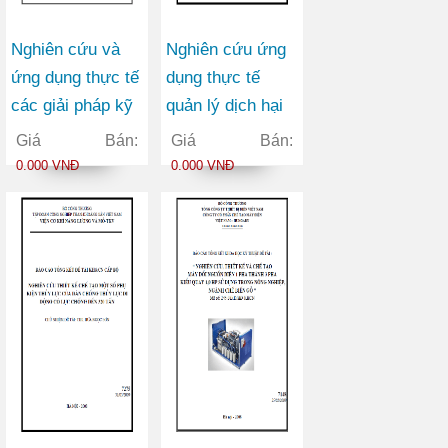
Nghiên cứu và
Nghiên cứu ứng
ứng dụng thực tế
dụng thực tế
các giải pháp kỹ
quản lý dịch hại
thuật canh tác và
tổng hợp (IPM)
Giá Bán:
Giá Bán:
quản lý tổng hợp
và một số giải
0.000 VNĐ
0.000 VNĐ
một số sâu, bệnh
pháp nông học để
hại chủ yếu trên
nâng cao năng
cây hồ tiêu tại
suất cà phê bền
Đăk Nông
vững ở Đăk Lăk