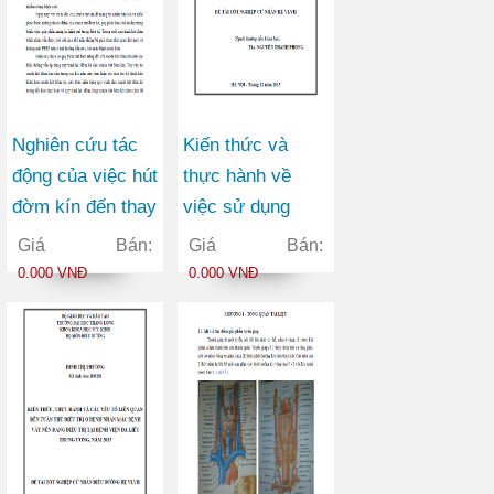
Nghiên cứu tác
Kiến thức và
động của việc hút
thực hành về
đờm kín đến thay
việc sử dụng
đổi lâm sàng và
thuốc của thai
Giá Bán:
Giá Bán:
oxy hóa máu trên
phụ đến khám
0.000 VNĐ
0.000 VNĐ
bệnh nhân thở
thai tại bệnh viện
máy tại bệnh viện
Phụ sản Trung
bệnh Nhiệt đới
ương năm 2013
Trung ương