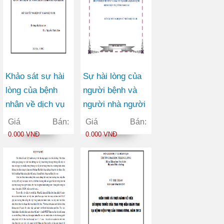
Khảo sát sự hài
Sự hài lòng của
lòng của bệnh
người bệnh và
nhân về dịch vụ
người nhà người
khám chữa bệnh
bệnh đối với điều
Giá Bán:
Giá Bán:
tại phòng khám
dưỡng và bác sĩ
0.000 VNĐ
0.000 VNĐ
Gia đình Hà Nội
tại Khoa Khám
năm 2011
bệnh Bệnh viện
Tuệ Tĩnh năm
2013