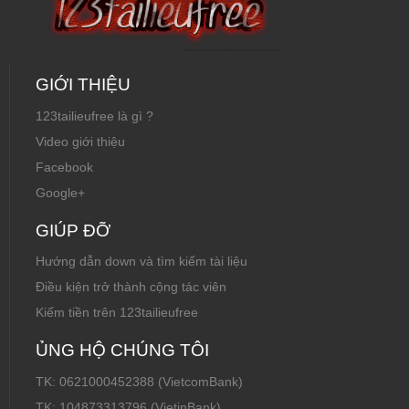
GIỚI THIỆU
123tailieufree là gì ?
Video giới thiệu
Facebook
Google+
GIÚP ĐỠ
Hướng dẫn down và tìm kiếm tài liệu
Điều kiện trở thành cộng tác viên
Kiếm tiền trên 123tailieufree
ỦNG HỘ CHÚNG TÔI
TK: 0621000452388 (VietcomBank)
TK: 104873313796 (VietinBank)