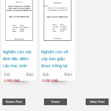
Lương, Đại Từ
Tượng trong
và Định Hóa Tỉnh
vườn ươm tại
Thái Nguyên
trường đại học
nông lâm Thái
Nguyên
Nghiên cứu xác
Nghiên cứu về
định đặc điểm
cây keo giậu
cấu trúc sinh
được trồng tại
khối và tích lũy
trường Đại Học
Giá Bán:
Giá Bán:
Carbon của rừng
Nông Lâm Thái
0.000 VNĐ
0.000 VNĐ
phục hồi tự nhiên
Nguyên
(IIb) tại xã Hoàng
Nông huyện Đại
Newer Post
Home
Older Post
Từ tỉnh Thái