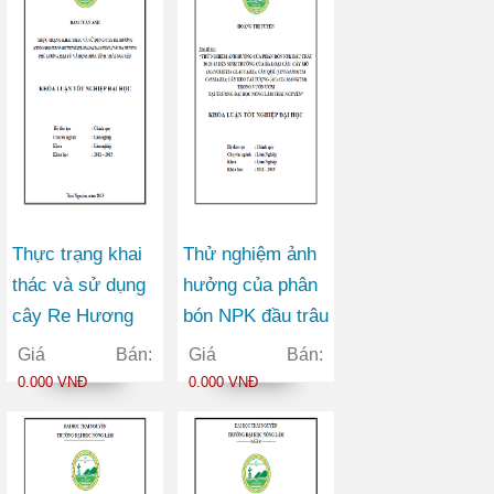
Nguyên
Thực trạng khai
Thử nghiệm ảnh
thác và sử dụng
hưởng của phân
cây Re Hương
bón NPK đầu trâu
cây Re hương
20-20-15 đến
Giá Bán:
Giá Bán:
(Cinnamomum
sinh trưởng của
0.000 VNĐ
0.000 VNĐ
parthenoxylon
ba loại cây: Cây
(Jack.) Meisn.)
mỡ; Cây Quế;
tại ba huyện: Phú
Cây Keo Tai