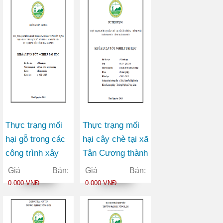
Bắc Kạn
Thực trạng mối
Thực trạng mối
hại gỗ trong các
hại cây chè tại xã
công trình xây
Tân Cương thành
dựng tại khu di
phố Thái Nguyên
Giá Bán:
Giá Bán:
tích lịch sử - sinh
tỉnh Thái Nguyên
0.000 VNĐ
0.000 VNĐ
thái ATK Định
Hóa huyện Định
Hóa tỉnh Thái