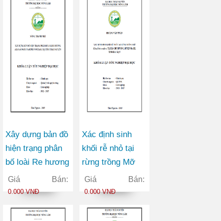
Xây dựng bản đồ
Xác định sinh
hiện trạng phân
khối rễ nhỏ tại
bố loài Re hương
rừng trồng Mỡ
(Cinnamomum
(Manglietia
Giá Bán:
Giá Bán:
parthennoxylon)
conifera) tại xã
0.000 VNĐ
0.000 VNĐ
tại tỉnh Thái
Chu Hương
Nguyên
huyện Ba Bể tỉnh