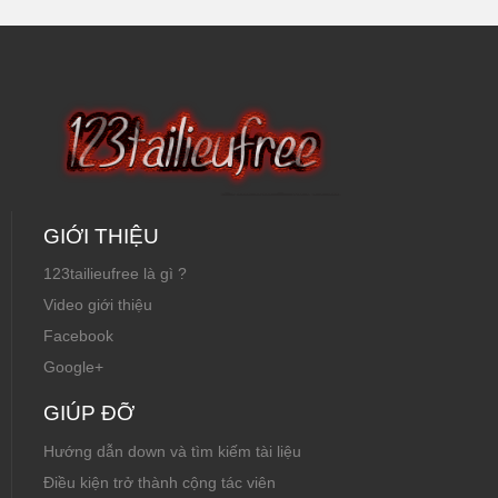
Nguyên
GIỚI THIỆU
123tailieufree là gì ?
Video giới thiệu
Facebook
Google+
GIÚP ĐỠ
Hướng dẫn down và tìm kiếm tài liệu
Điều kiện trở thành cộng tác viên