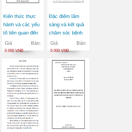
Kiến thức thực
Đặc điểm lâm
hành và các yếu
sàng và kết quả
tố liên quan đến
chăm sóc bệnh
tuân thủ điều trị ở
nhân sau phẫu
Giá Bán:
Giá Bán:
bệnh nhân mắc
thuật bướu giáp
0.000 VNĐ
0.000 VNĐ
bệnh vảy nến
đơn thuần năm
đang điều trị tại
2009 tại khoa
Bệnh viện Da liễu
ngoại châm tê
Trung ương năm
bệnh viện châm
2013
cứu Trung Ương