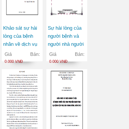
Khảo sát sự hài
Sự hài lòng của
lòng của bệnh
người bệnh và
nhân về dịch vụ
người nhà người
khám chữa bệnh
bệnh đối với điều
Giá Bán:
Giá Bán:
tại phòng khám
dưỡng và bác sĩ
0.000 VNĐ
0.000 VNĐ
Gia đình Hà Nội
tại Khoa Khám
năm 2011
bệnh Bệnh viện
Tuệ Tĩnh năm
2013