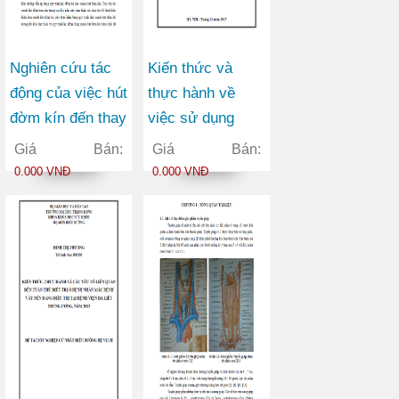
Nghiên cứu tác
Kiến thức và
động của việc hút
thực hành về
đờm kín đến thay
việc sử dụng
đổi lâm sàng và
thuốc của thai
Giá Bán:
Giá Bán:
oxy hóa máu trên
phụ đến khám
0.000 VNĐ
0.000 VNĐ
bệnh nhân thở
thai tại bệnh viện
máy tại bệnh viện
Phụ sản Trung
bệnh Nhiệt đới
ương năm 2013
Trung ương