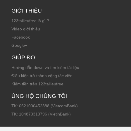
GIỚI THIỆU
123tailieufree là gì ?
Video giới thiệu
Facebook
Google+
GIÚP ĐỠ
Hướng dẫn down và tìm kiếm tài liệu
Điều kiện trở thành cộng tác viên
Kiếm tiền trên 123tailieufree
ỦNG HỘ CHÚNG TÔI
TK: 0621000452388 (VietcomBank)
TK: 104873313796 (VietinBank)