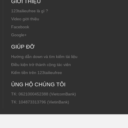
GIỚI THIỆU
123tailieufree là gì ?
Video giới thiệu
Facebook
Google+
GIÚP ĐỠ
Hướng dẫn down và tìm kiếm tài liệu
Điều kiện trở thành cộng tác viên
Kiếm tiền trên 123tailieufree
ỦNG HỘ CHÚNG TÔI
TK: 0621000452388 (VietcomBank)
TK: 104873313796 (VietinBank)