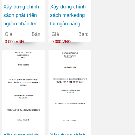
Xây dựng chính
Xây dựng chính
sách phát triển
sách marketing
nguồn nhân lực
tại ngân hàng
tại trường cao
thương mại cổ
Giá Bán:
Giá Bán:
đẳng giao thông
phần Việt Nam
0.000 VNĐ
0.000 VNĐ
vận tải II trong
Tín Nghĩa chi
giai đoạn 2010-
nhánh Đà Nẵng
2015