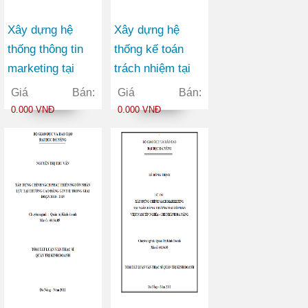
Xây dựng hệ
Xây dựng hệ
thống thông tin
thống kế toán
marketing tại
trách nhiệm tại
Công ty Cổ phần
công ty cổ phần
Giá Bán:
Giá Bán:
Đầu tư và Sản
bóng đèn phích
0.000 VNĐ
0.000 VNĐ
xuất Việt Hàn
nước Rạng Đông