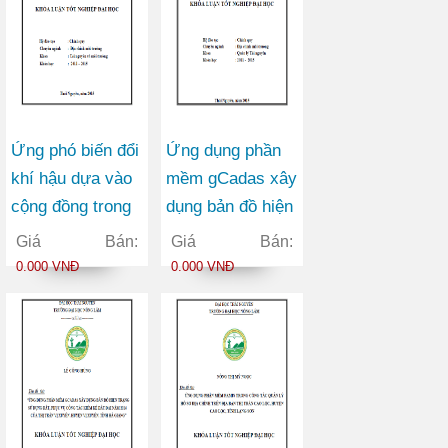
Ứng phó biến đổi
Ứng dụng phần
khí hậu dựa vào
mềm gCadas xây
cộng đồng trong
dụng bản đồ hiện
phát triển nông
trạng sử dụng
Giá Bán:
Giá Bán:
nghiệp bền vững
đất, phục vụ
0.000 VNĐ
0.000 VNĐ
vùng Đồng Bằng
công tác kiểm kê
Sông Hồng
đất đai năm 2014
của xã Phong
Quang huyện Vị
Xuyên tỉnh Hà
Giang