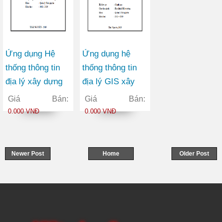
Ứng dụng Hệ
Ứng dụng hệ
thống thông tin
thống thông tin
địa lý xây dựng
địa lý GIS xây
và quản lý cơ sở
dựng bản đồ hiện
Giá Bán:
Giá Bán:
dữ liệu giá đất ở
trạng sử dụng đất
0.000 VNĐ
0.000 VNĐ
đô thị từ năm
xã Thuần Mang
2009 - 2014 tại
huyện Ngân Sơn
địa bàn Thành
tỉnh Bắc Kạn
Newer Post
Home
Older Post
phố Thái Nguyên
tỉnh Thái Nguyên