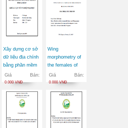
Xây dựng cơ sở
Wing
dữ liệu địa chính
morphometry of
bằng phần mềm
the females of
VILIS tại xã Đức
culex pipiens and
Giá Bán:
Giá Bán:
Xuân huyện
culex torrentium
0.000 VNĐ
0.000 VNĐ
Thạch An tỉnh
under different
Cao Bằng
breeding
conditions