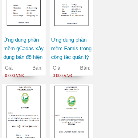
Ứng dụng phần
Ứng dụng phần
mềm gCadas xây
mềm Famis trong
dụng bản đồ hiện
công tác quản lý
trạng sử dụng
hồ sơ địa chính
Giá Bán:
Giá Bán:
đất, phục vụ
trên địa bàn thị
0.000 VNĐ
0.000 VNĐ
công tác kiểm kê
trấn Cao Lộc
đất đai năm 2014
huyện Cao Lộc
của thị trấn Vị
tỉnh Lạng Sơn
Xuyên huyện Vị
Xuyên tỉnh Hà
Giang