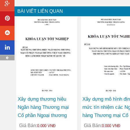
BÀI VIẾT LIÊN QUAN
Xây dựng thương hiệu
Xây dựng mô hình đị
Ngân hàng Thương mại
mức tín nhiệm các N
Cổ phần Ngoại thương
hàng Thương mại Cổ 
Việt Nam trong bối cảnh
trên thị trường chứng
Giá Bán:
Giá Bán:
0.000 VNĐ
0.000 VNĐ