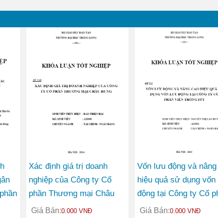
nh
Xác định giá trị doanh
Vốn lưu động và nâng
gân
nghiệp của Công ty Cổ
hiệu quả sử dụng vốn 
phần
phần Thương mại Châu
động tại Công ty Cổ p
Hưng
Viễn thông FPT
Giá Bán:
Giá Bán:
0.000 VNĐ
0.000 VNĐ