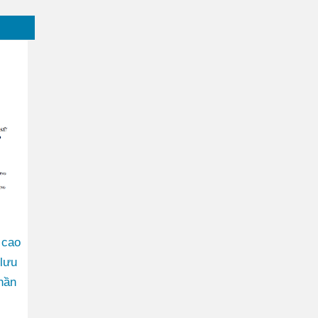
 cao
lưu
hần