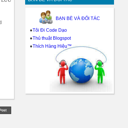
 LƯU
BẠN BÈ VÀ ĐỐI TÁC
d
●
Tôi Đi Code Dạo
●
Thủ thuật Blogspot
●
Thích Hàng Hiệu™
Post