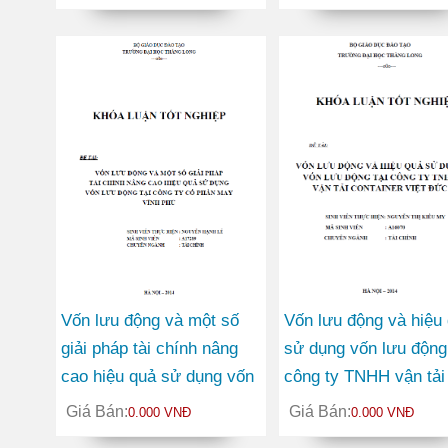
hội nhập kinh tế quốc tế
khoán Việt Nam
Vốn lưu động và một số
Vốn lưu động và hiệu
giải pháp tài chính nâng
sử dụng vốn lưu động 
cao hiệu quả sử dụng vốn
công ty TNHH vận tải
lưu động tại Công ty Cổ
container Việt Đức
Giá Bán:
Giá Bán:
0.000 VNĐ
0.000 VNĐ
phần May Vĩnh Phú