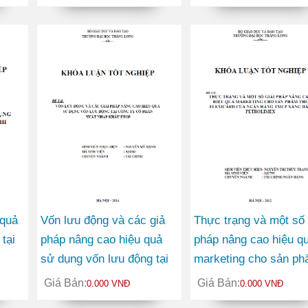
 quả
Vốn lưu động và các giả
Thực trạng và một số 
tại
pháp nâng cao hiệu quả
pháp nâng cao hiệu q
sử dụng vốn lưu động tại
marketing cho sản p
Công ty Cổ phần Xuất
thẻ FLEXICARD của 
Giá Bán:
Giá Bán:
0.000 VNĐ
0.000 VNĐ
nhập khẩu ETOP
hàng TMCP Xăng Dầu