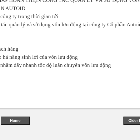
PHÁP HOÀN THIỆN CÔNG TÁC QUẢN LÝ VÀ SỬ DỤNG VỐN
ẦN AUTOID
công ty trong thời gian tới
 tác quản lý và sử dụng vốn lưu động tại công ty Cổ phần Autoi
hách hàng
o hả năng sinh lời của vốn lưu động
hụ nhằm đẩy nhanh tốc độ luân chuyển vốn lưu động
Home
Older 