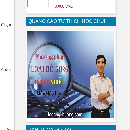
0.000 VNĐ
QUẢNG CÁO TỪ THÍCH HỌC CHUI
i đoạn
i đoạn
.
BẠN BÈ VÀ ĐỐI TÁC