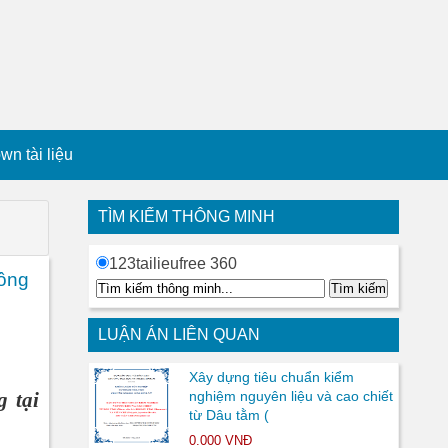
n tài liệu
TÌM KIẾM THÔNG MINH
123tailieufree 360
Công
LUẬN ÁN LIÊN QUAN
Xây dựng tiêu chuẩn kiểm
 tại
nghiệm nguyên liệu và cao chiết
từ Dâu tằm (
0.000 VNĐ