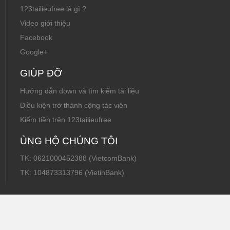
123tailieufree là gì ?
Video giới thiệu
Facebook
Google+
GIÚP ĐỠ
Hướng dẫn down và tìm kiếm tài liệu
Điều kiện trở thành cộng tác viên
Kiếm tiền trên 123tailieufree
ỦNG HỘ CHÚNG TÔI
TK: 0621000452388 (VietcomBank)
TK: 104873313796 (VietinBank)