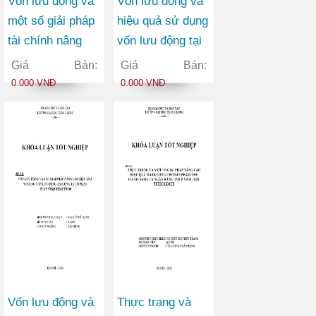
Vốn lưu động và
Vốn lưu động và
một số giải pháp
hiệu quả sử dụng
tài chính nâng
vốn lưu động tại
cao hiệu quả sử
công ty TNHH
Giá Bán:
Giá Bán:
dụng vốn lưu
vận tải container
0.000 VNĐ
0.000 VNĐ
động tại Công ty
Việt Đức
Cổ phần May
Vĩnh Phú
Vốn lưu động và
Thực trạng và