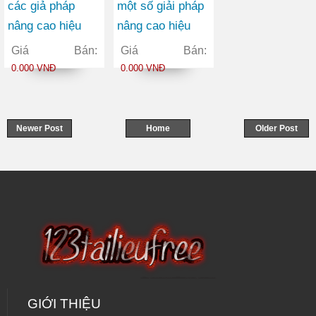
các giả pháp
một số giải pháp
nâng cao hiệu
nâng cao hiệu
quả sử dụng vốn
quả marketing
Giá Bán:
Giá Bán:
lưu động tại Công
cho sản phẩm
0.000 VNĐ
0.000 VNĐ
ty Cổ phần Xuất
thẻ FLEXICARD
nhập khẩu ETOP
của Ngân hàng
TMCP Xăng Dầu
Newer Post
Home
Older Post
PETROLIMEX
GIỚI THIỆU