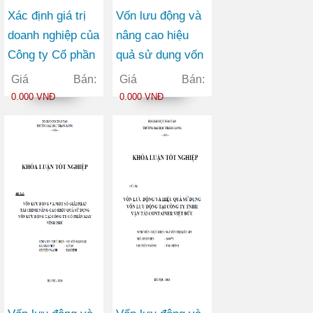
Xác định giá trị
Vốn lưu động và
doanh nghiệp của
nâng cao hiệu
Công ty Cổ phần
quả sử dụng vốn
Thương mại
lưu động tại Công
Giá Bán:
Giá Bán:
Châu Hưng
ty Cổ phần Viễn
0.000 VNĐ
0.000 VNĐ
thông FPT