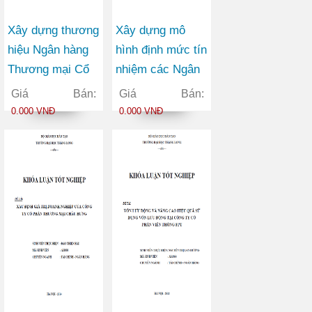
Xây dựng thương
Xây dựng mô
hiệu Ngân hàng
hình định mức tín
Thương mại Cổ
nhiệm các Ngân
phần Ngoại
hàng Thương mại
Giá Bán:
Giá Bán:
thương Việt Nam
Cổ phần trên thị
0.000 VNĐ
0.000 VNĐ
trong bối cảnh
trường chứng
hội nhập kinh tế
khoán Việt Nam
quốc tế