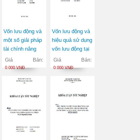
Vốn lưu động và
Vốn lưu động và
một số giải pháp
hiệu quả sử dụng
tài chính nâng
vốn lưu động tại
cao hiệu quả sử
công ty TNHH
Giá Bán:
Giá Bán:
dụng vốn lưu
vận tải container
0.000 VNĐ
0.000 VNĐ
động tại Công ty
Việt Đức
Cổ phần May
Vĩnh Phú