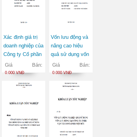
Xác định giá trị
Vốn lưu động và
doanh nghiệp của
nâng cao hiệu
Công ty Cổ phần
quả sử dụng vốn
Thương mại
lưu động tại Công
Giá Bán:
Giá Bán:
Châu Hưng
ty Cổ phần Viễn
0.000 VNĐ
0.000 VNĐ
thông FPT