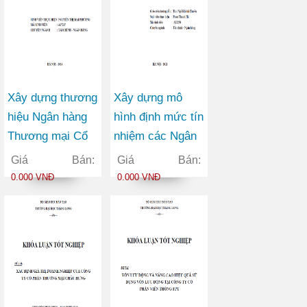
Xây dựng thương
Xây dựng mô
hiệu Ngân hàng
hình định mức tín
Thương mại Cổ
nhiệm các Ngân
phần Ngoại
hàng Thương mại
Giá Bán:
Giá Bán:
thương Việt Nam
Cổ phần trên thị
0.000 VNĐ
0.000 VNĐ
trong bối cảnh
trường chứng
hội nhập kinh tế
khoán Việt Nam
quốc tế