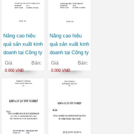
Nâng cao hiệu
Nâng cao hiệu
quả sản xuất kinh
quả sản xuất kinh
doanh tại Công ty
doanh tại Công ty
trách nhiệm hữu
TNHH Quốc tế
Giá Bán:
Giá Bán:
hạn Nhất An
Khánh Sinh
0.000 VNĐ
0.000 VNĐ