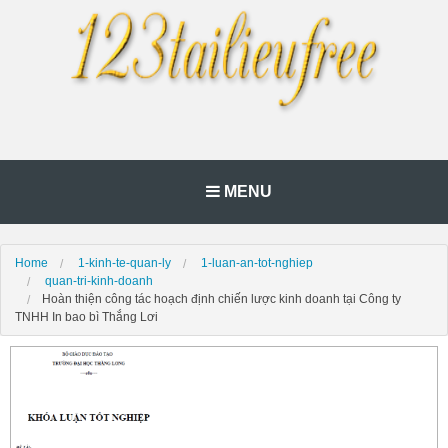
MENU
Home
1-kinh-te-quan-ly
1-luan-an-tot-nghiep
quan-tri-kinh-doanh
Hoàn thiện công tác hoạch định chiến lược kinh doanh tại Công ty
TNHH In bao bì Thắng Lơi