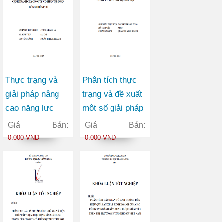
Thực trạng và
Phân tích thực
giải pháp nâng
trạng và đề xuất
cao năng lực
một số giải pháp
cạnh tranh của
xây dựng thương
Giá Bán:
Giá Bán:
Công ty Cổ phần
hiệu tại Công ty
0.000 VNĐ
0.000 VNĐ
tập đoàn Đông
Thương mại Hà
Thiên Phú
Nội