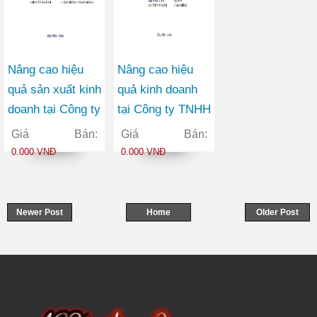
Nâng cao hiệu
Nâng cao hiệu
quả sản xuất kinh
quả kinh doanh
doanh tại Công ty
tại Công ty TNHH
TNHH một thành
Tin học Trần
Giá Bán:
Giá Bán:
viên Nước sạch
Minh
0.000 VNĐ
0.000 VNĐ
Hà Đông
Newer Post
Home
Older Post