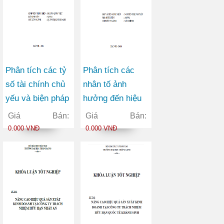
Phân tích các tỷ
Phân tích các
số tài chính chủ
nhân tố ảnh
yếu và biện pháp
hưởng đến hiệu
cải thiện hoạt
quả sản xuất kinh
Giá Bán:
Giá Bán:
động sản xuất
doanh của các
0.000 VNĐ
0.000 VNĐ
kinh doanh của
Công ty ngành
Công ty Cổ phần
Xây dựng được
Dệt may Thái
niêm yết trên thị
Hòa
trường chứng
khoán Việt Nam