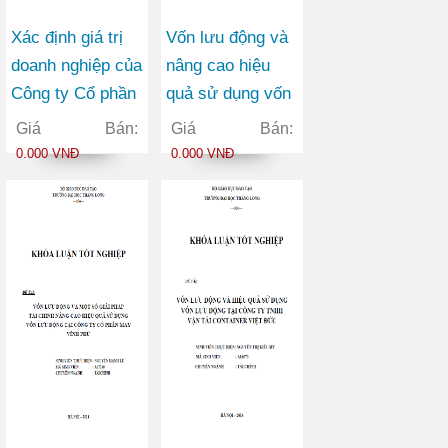
Xác định giá trị
Vốn lưu động và
doanh nghiệp của
nâng cao hiệu
Công ty Cổ phần
quả sử dụng vốn
Thương mại
lưu động tại Công
Giá Bán:
Giá Bán:
Châu Hưng
ty Cổ phần Viễn
0.000 VNĐ
0.000 VNĐ
thông FPT