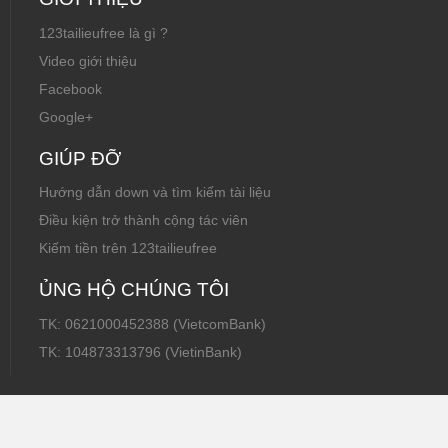
123tailieufree là gì ?
Video giới thiệu
Facebook
Google+
GIÚP ĐỠ
Hướng dẫn down và tìm kiếm tài liệu
Điều kiện trở thành cộng tác viên
Kiếm tiền trên 123tailieufree
ỦNG HỘ CHÚNG TÔI
TK: 0621000452388 (VietcomBank)
TK: 104873313796 (VietinBank)