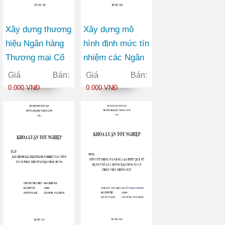
Xây dựng thương
Xây dựng mô
hiệu Ngân hàng
hình định mức tín
Thương mại Cổ
nhiệm các Ngân
phần Ngoại
hàng Thương mại
Giá Bán:
Giá Bán:
thương Việt Nam
Cổ phần trên thị
0.000 VNĐ
0.000 VNĐ
trong bối cảnh
trường chứng
hội nhập kinh tế
khoán Việt Nam
quốc tế