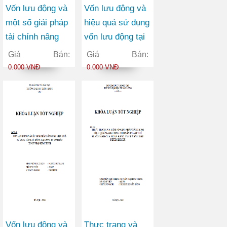
Vốn lưu động và
Vốn lưu động và
một số giải pháp
hiệu quả sử dụng
tài chính nâng
vốn lưu động tại
cao hiệu quả sử
công ty TNHH
Giá Bán:
Giá Bán:
dụng vốn lưu
vận tải container
0.000 VNĐ
0.000 VNĐ
động tại Công ty
Việt Đức
Cổ phần May
Vĩnh Phú
Vốn lưu động và
Thực trạng và