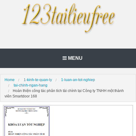
MENU
Home
1-kinh-te-quan-ly
1-luan-an-tot-nghiep
tai-chinh-ngan-hang
Hoàn thiện công tác phân tích tài chính tại Công ty TNHH một thành
viên Smartdoor 168