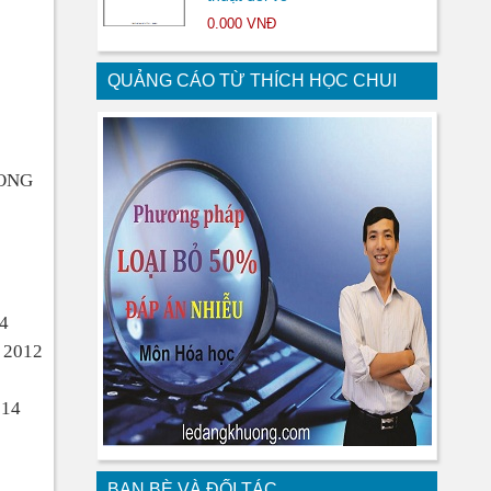
0.000 VNĐ
QUẢNG CÁO TỪ THÍCH HỌC CHUI
LONG
14
n 2012
014
BẠN BÈ VÀ ĐỐI TÁC