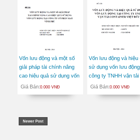
Vốn lưu động và một số
Vốn lưu động và hiệu
giải pháp tài chính nâng
sử dụng vốn lưu động 
cao hiệu quả sử dụng vốn
công ty TNHH vận tải
lưu động tại Công ty Cổ
container Việt Đức
Giá Bán:
Giá Bán:
0.000 VNĐ
0.000 VNĐ
phần May Vĩnh Phú
Newer Post