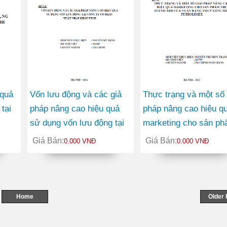
 quả
Vốn lưu động và các giả
Thực trạng và một số 
tại
pháp nâng cao hiệu quả
pháp nâng cao hiệu q
sử dụng vốn lưu động tại
marketing cho sản p
Công ty Cổ phần Xuất
thẻ FLEXICARD của 
Giá Bán:
Giá Bán:
0.000 VNĐ
0.000 VNĐ
nhập khẩu ETOP
hàng TMCP Xăng Dầu
PETROLIMEX
Home
Older 