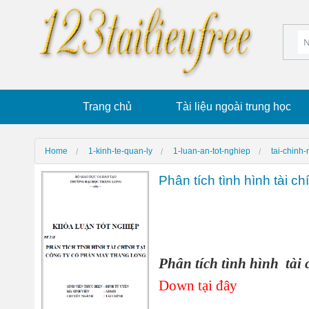
Trang chủ
Tài liệu ngoài trung học
Home
1-kinh-te-quan-ly
1-luan-an-tot-nghiep
tai-chinh
Phân tích tình hình tài 
Phân tích tình hình tài
Down tại đây