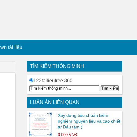
n tài liệu
TÌM KIẾM THÔNG MINH
123tailieufree 360
LUẬN ÁN LIÊN QUAN
Xây dựng tiêu chuẩn kiểm
nghiệm nguyên liệu và cao chiết
từ Dâu tằm (
0.000 VNĐ