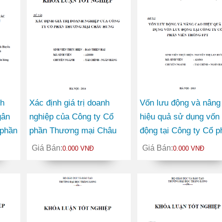
nh
Xác định giá trị doanh
Vốn lưu động và nâng
gân
nghiệp của Công ty Cổ
hiệu quả sử dụng vốn 
phần
phần Thương mại Châu
động tại Công ty Cổ p
Hưng
Viễn thông FPT
Giá Bán:
Giá Bán:
0.000 VNĐ
0.000 VNĐ