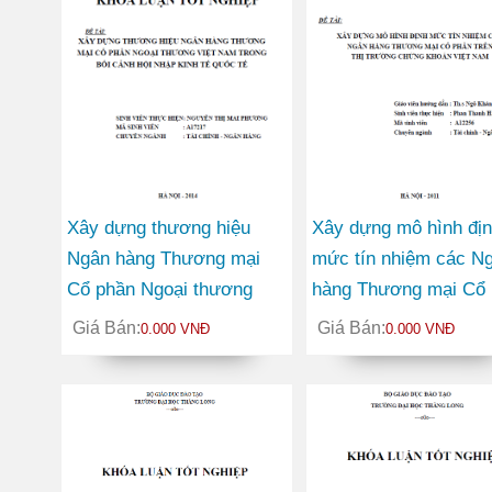
Xây dựng thương hiệu
Xây dựng mô hình đị
Ngân hàng Thương mại
mức tín nhiệm các N
Cổ phần Ngoại thương
hàng Thương mại Cổ 
Việt Nam trong bối cảnh
trên thị trường chứng
Giá Bán:
Giá Bán:
0.000 VNĐ
0.000 VNĐ
hội nhập kinh tế quốc tế
khoán Việt Nam