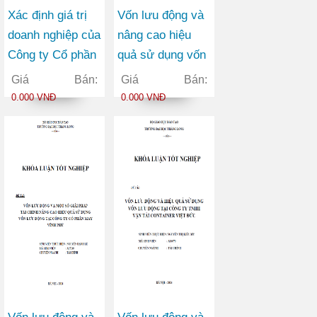
Xác định giá trị
Vốn lưu động và
doanh nghiệp của
nâng cao hiệu
Công ty Cổ phần
quả sử dụng vốn
Thương mại
lưu động tại Công
Giá Bán:
Giá Bán:
Châu Hưng
ty Cổ phần Viễn
0.000 VNĐ
0.000 VNĐ
thông FPT