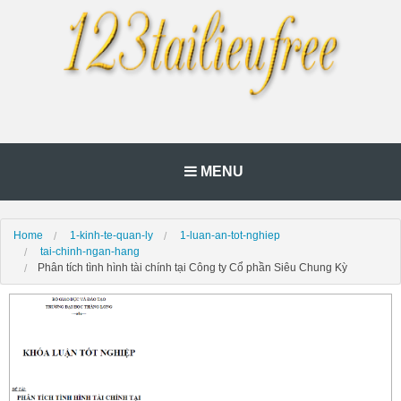
MENU
Home
1-kinh-te-quan-ly
1-luan-an-tot-nghiep
tai-chinh-ngan-hang
Phân tích tình hình tài chính tại Công ty Cổ phần Siêu Chung Kỳ