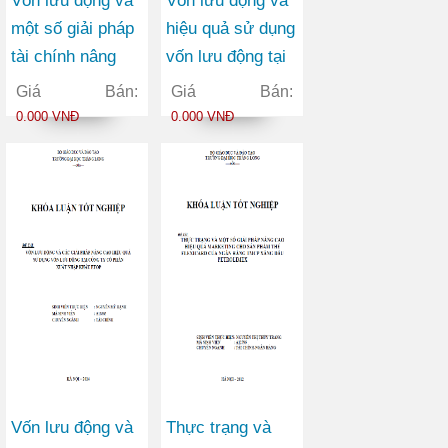
Vốn lưu động và
Vốn lưu động và
một số giải pháp
hiệu quả sử dụng
tài chính nâng
vốn lưu động tại
cao hiệu quả sử
công ty TNHH
Giá Bán:
Giá Bán:
dụng vốn lưu
vận tải container
0.000 VNĐ
0.000 VNĐ
động tại Công ty
Việt Đức
Cổ phần May
Vĩnh Phú
Vốn lưu động và
Thực trạng và