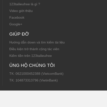
123tailieufree là gì ?
Video giới thiệu
Facebook
Google+
GIÚP ĐỠ
Hướng dẫn down và tìm kiếm tài liệu
Điều kiện trở thành cộng tác viên
Kiếm tiền trên 123tailieufree
ỦNG HỘ CHÚNG TÔI
TK: 0621000452388 (VietcomBank)
TK: 104873313796 (VietinBank)