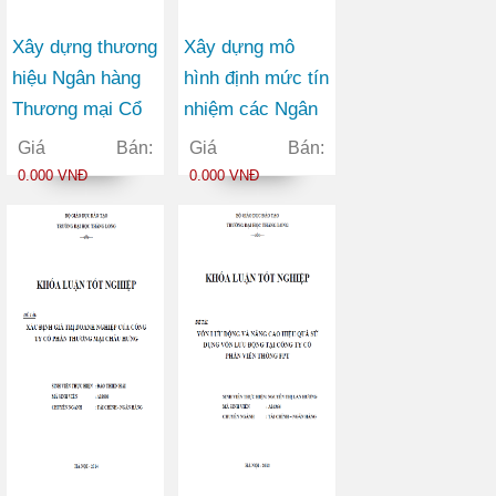
Xây dựng thương
Xây dựng mô
hiệu Ngân hàng
hình định mức tín
Thương mại Cổ
nhiệm các Ngân
phần Ngoại
hàng Thương mại
Giá Bán:
Giá Bán:
thương Việt Nam
Cổ phần trên thị
0.000 VNĐ
0.000 VNĐ
trong bối cảnh
trường chứng
hội nhập kinh tế
khoán Việt Nam
quốc tế