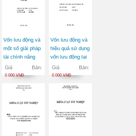
Vốn lưu động và
Vốn lưu động và
một số giải pháp
hiệu quả sử dụng
tài chính nâng
vốn lưu động tại
cao hiệu quả sử
công ty TNHH
Giá Bán:
Giá Bán:
dụng vốn lưu
vận tải container
0.000 VNĐ
0.000 VNĐ
động tại Công ty
Việt Đức
Cổ phần May
Vĩnh Phú