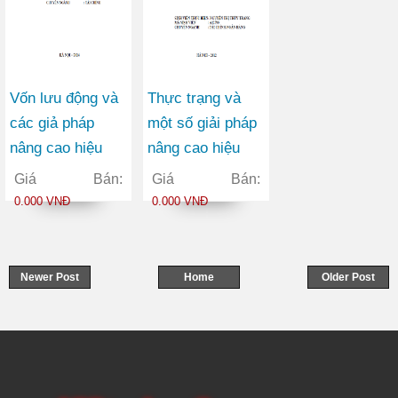
Vốn lưu động và
Thực trạng và
các giả pháp
một số giải pháp
nâng cao hiệu
nâng cao hiệu
quả sử dụng vốn
quả marketing
Giá Bán:
Giá Bán:
lưu động tại Công
cho sản phẩm
0.000 VNĐ
0.000 VNĐ
ty Cổ phần Xuất
thẻ FLEXICARD
nhập khẩu ETOP
của Ngân hàng
TMCP Xăng Dầu
Newer Post
Home
Older Post
PETROLIMEX