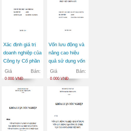
Xác định giá trị
Vốn lưu động và
doanh nghiệp của
nâng cao hiệu
Công ty Cổ phần
quả sử dụng vốn
Thương mại
lưu động tại Công
Giá Bán:
Giá Bán:
Châu Hưng
ty Cổ phần Viễn
0.000 VNĐ
0.000 VNĐ
thông FPT