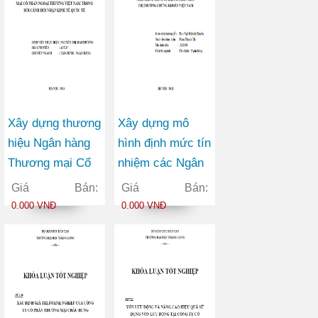
Xây dựng thương
Xây dựng mô
hiệu Ngân hàng
hình định mức tín
Thương mại Cổ
nhiệm các Ngân
phần Ngoại
hàng Thương mại
Giá Bán:
Giá Bán:
thương Việt Nam
Cổ phần trên thị
0.000 VNĐ
0.000 VNĐ
trong bối cảnh
trường chứng
hội nhập kinh tế
khoán Việt Nam
quốc tế