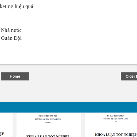
keting hiệu quả
g Nhà nước
g Quân Đội
Home
Older 