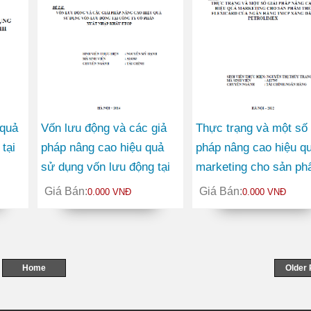
 quả
Vốn lưu động và các giả
Thực trạng và một số 
tại
pháp nâng cao hiệu quả
pháp nâng cao hiệu q
sử dụng vốn lưu động tại
marketing cho sản p
Công ty Cổ phần Xuất
thẻ FLEXICARD của 
Giá Bán:
Giá Bán:
0.000 VNĐ
0.000 VNĐ
nhập khẩu ETOP
hàng TMCP Xăng Dầu
PETROLIMEX
Home
Older 