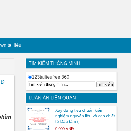
n tài liệu
TÌM KIẾM THÔNG MINH
123tailieufree 360
QĐ
LUẬN ÁN LIÊN QUAN
Xây dựng tiêu chuẩn kiểm
phần
nghiệm nguyên liệu và cao chiết
từ Dâu tằm (
0.000 VNĐ