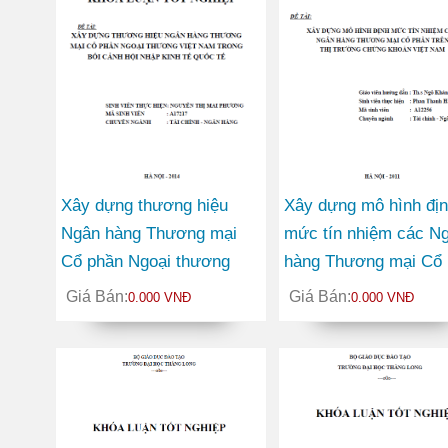
Xây dựng thương hiệu
Xây dựng mô hình đị
Ngân hàng Thương mại
mức tín nhiệm các N
Cổ phần Ngoại thương
hàng Thương mại Cổ 
Việt Nam trong bối cảnh
trên thị trường chứng
Giá Bán:
Giá Bán:
0.000 VNĐ
0.000 VNĐ
hội nhập kinh tế quốc tế
khoán Việt Nam