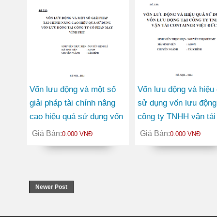
Vốn lưu động và một số
Vốn lưu động và hiệu
giải pháp tài chính nâng
sử dụng vốn lưu động 
cao hiệu quả sử dụng vốn
công ty TNHH vận tải
lưu động tại Công ty Cổ
container Việt Đức
Giá Bán:
Giá Bán:
0.000 VNĐ
0.000 VNĐ
phần May Vĩnh Phú
Newer Post