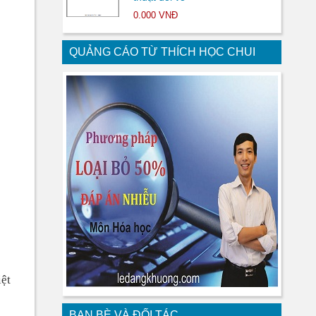
0.000 VNĐ
QUẢNG CÁO TỪ THÍCH HỌC CHUI
ệt
BẠN BÈ VÀ ĐỐI TÁC