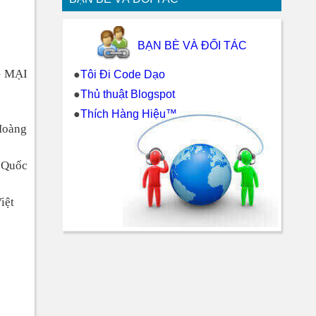
BẠN BÈ VÀ ĐỐI TÁC
 MẠI
●
Tôi Đi Code Dạo
●
Thủ thuật Blogspot
●
Thích Hàng Hiệu™
Hoàng
 Quốc
iệt