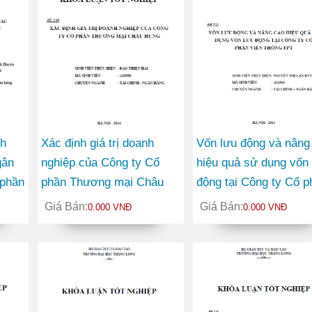
nh
Xác định giá trị doanh
Vốn lưu động và nâng
gân
nghiệp của Công ty Cổ
hiệu quả sử dụng vốn 
phần
phần Thương mại Châu
động tại Công ty Cổ p
Hưng
Viễn thông FPT
Giá Bán:
Giá Bán:
0.000 VNĐ
0.000 VNĐ