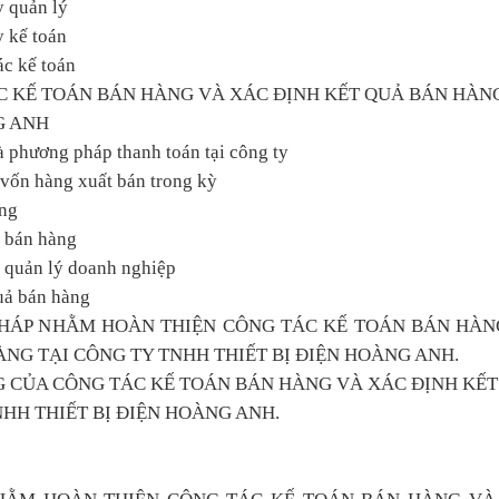
y quản lý
y kế toán
ác kế toán
ÁC KẾ TOÁN BÁN HÀNG VÀ XÁC ĐỊNH KẾT QUẢ BÁN HÀN
G ANH
à phương pháp thanh toán tại công ty
á vốn hàng xuất bán trong kỳ
àng
í bán hàng
í quản lý doanh nghiệp
quả bán hàng
PHÁP NHẰM HOÀN THIỆN CÔNG TÁC KẾ TOÁN BÁN HÀN
NG TẠI CÔNG TY TNHH THIẾT BỊ ĐIỆN HOÀNG ANH.
NG CỦA CÔNG TÁC KẾ TOÁN BÁN HÀNG VÀ XÁC ĐỊNH KẾ
HH THIẾT BỊ ĐIỆN HOÀNG ANH.