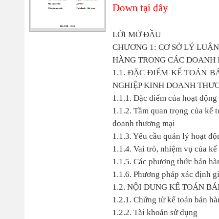
Down tại đây
LỜI MỞ ĐẦU
CHƯƠNG 1: CƠ SỞ LÝ LUẬ
HÀNG TRONG CÁC DOANH 
1.1. ĐẶC ĐIỂM KẾ TOÁN 
NGHIỆP KINH DOANH THƯ
1.1.1. Đặc điểm của hoạt động
1.1.2. Tầm quan trọng của kế 
doanh thương mại
1.1.3. Yêu cầu quản lý hoạt đ
1.1.4. Vai trò, nhiệm vụ của k
1.1.5. Các phương thức bán hà
1.1.6. Phương pháp xác định g
1.2. NỘI DUNG KẾ TOÁN B
1.2.1. Chứng từ kế toán bán hà
1.2.2. Tài khoản sử dụng