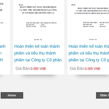
ành
Hoàn thiện kế toán thành
Hoàn thiện kế toán th
h
phẩm và tiêu thụ thành
phẩm và tiêu thụ thàn
HH
phẩm tại Công ty Cổ phần
phẩm tại Công ty Cổ 
vụ
Mía đường Sơn La
gốm xây dựng giếng 
Giá Bán:
Giá Bán:
0.000 VNĐ
0.000 VNĐ
Quảng Ninh
Home
Older 