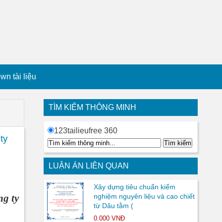
n tài liệu
TÌM KIẾM THÔNG MINH
123tailieufree 360
ty
LUẬN ÁN LIÊN QUAN
Xây dựng tiêu chuẩn kiểm
ng ty
nghiệm nguyên liệu và cao chiết
từ Dâu tằm (
0.000 VNĐ