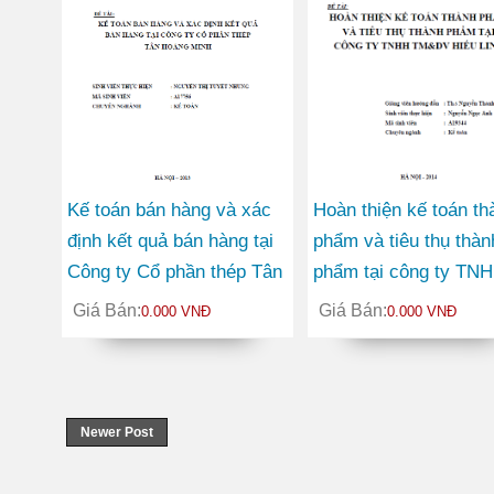
Kế toán bán hàng và xác
Hoàn thiện kế toán th
định kết quả bán hàng tại
phẩm và tiêu thụ thàn
Công ty Cổ phần thép Tân
phẩm tại công ty TN
Hoàng Minh
Thương mại và Dịch 
Giá Bán:
Giá Bán:
0.000 VNĐ
0.000 VNĐ
Hiếu Linh
Newer Post