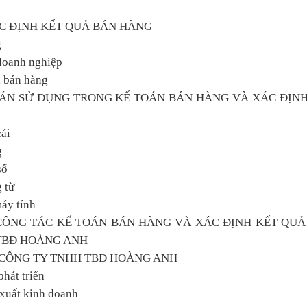
ÁC ĐỊNH KẾT QUẢ BÁN HÀNG
g
 doanh nghiệp
ả bán hàng
TOÁN SỬ DỤNG TRONG KẾ TOÁN BÁN HÀNG VÀ XÁC ĐỊNH
cái
g
sổ
 từ
máy tính
CÔNG TÁC KẾ TOÁN BÁN HÀNG VÀ XÁC ĐỊNH KẾT QUẢ
TBĐ HOÀNG ANH
Ề CÔNG TY TNHH TBĐ HOÀNG ANH
phát triển
 xuất kinh doanh