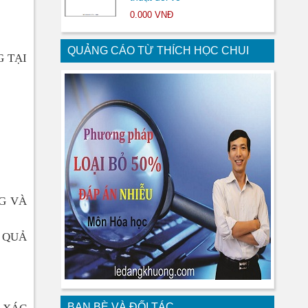
0.000 VNĐ
QUẢNG CÁO TỪ THÍCH HỌC CHUI
G TẠI
G VÀ
T QUẢ
BẠN BÈ VÀ ĐỐI TÁC