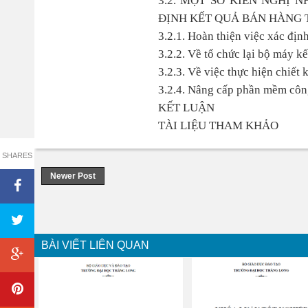
3.2. MỘT SỐ KIẾN NGHỊ
ĐỊNH KẾT QUẢ BÁN HÀNG T
3.2.1. Hoàn thiện việc xác địn
3.2.2. Về tổ chức lại bộ máy kế
3.2.3. Về việc thực hiện chiết 
3.2.4. Nâng cấp phần mềm công
KẾT LUẬN
TÀI LIỆU THAM KHẢO
SHARES
Newer Post
BÀI VIẾT LIÊN QUAN