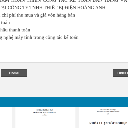
 NHẰM HOÀN THIỆN CÔNG TÁC KẾ TOÁN BÁN HÀNG VÀ
ẠI CÔNG TY TNHH THIẾT BỊ ĐIỆN HOÀNG ANH
h chi phí thu mua và giá vốn hàng bán
 toán
khấu thanh toán
 nghệ máy tính trong công tác kế toán
Home
Older 