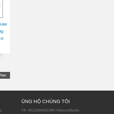
gsaw
ng
cơ
Post
ỦNG HỘ CHÚNG TÔI
u
TK: 0621000452388 (VietcomBank)