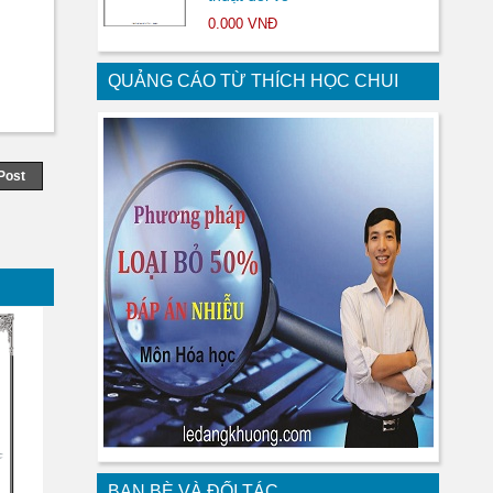
0.000 VNĐ
QUẢNG CÁO TỪ THÍCH HỌC CHUI
Post
BẠN BÈ VÀ ĐỐI TÁC