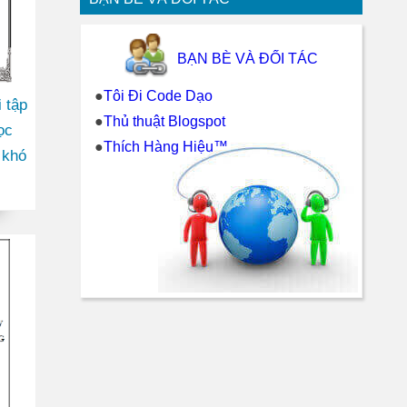
BẠN BÈ VÀ ĐỐI TÁC
●
Tôi Đi Code Dạo
 tập
●
Thủ thuật Blogspot
ọc
●
Thích Hàng Hiệu™
 khó