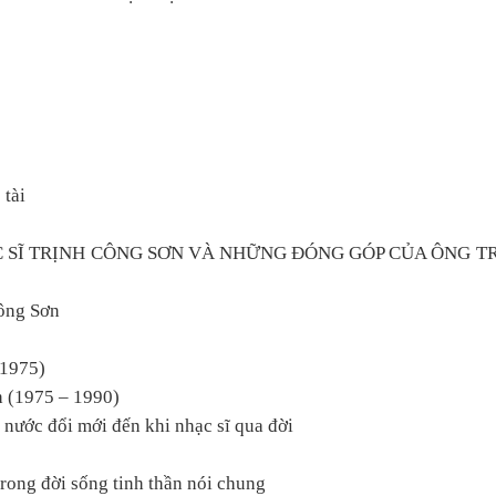
 tài
ẠC SĨ TRỊNH CÔNG SƠN VÀ NHỮNG ĐÓNG GÓP CỦA ÔNG 
Công Sơn
 1975)
h (1975 – 1990)
 nước đổi mới đến khi nhạc sĩ qua đời
rong đời sống tinh thần nói chung