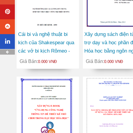
Cái bi và nghệ thuật bi
Xây dựng sách điện t
kịch của Shakespear qua
trợ dạy và học phần đ
các vở bi kịch Rômeo -
Hóa học bằng ngôn n
Juliet, Hămlet, Otenlô, Vua
tiếng Anh Chương trì
Giá Bán:
Giá Bán:
0.000 VNĐ
0.000 VNĐ
Lear, Macbeth
trung học phổ thông
chuyên