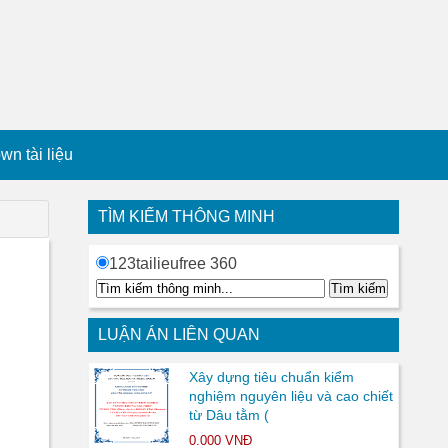
n tài liệu
TÌM KIẾM THÔNG MINH
123tailieufree 360
LUẬN ÁN LIÊN QUAN
Xây dựng tiêu chuẩn kiểm
nghiệm nguyên liệu và cao chiết
từ Dâu tằm (
0.000 VNĐ