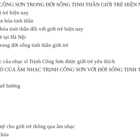
 CÔNG SƠN TRONG ĐỜI SỐNG TINH THẦN GIỚI TRẺ HIỆN 
i trẻ hiện nay
ăn hóa tinh thần
 hóa tinh thần đối với giới trẻ hiện nay
ẻ tại Hà Nội
ong đời sống tinh thần giới trẻ
úc của nhạc sĩ Trịnh Công Sơn được giới trẻ yêu thích
TRÒ CỦA ÂM NHẠC TRỊNH CÔNG SƠN VỚI ĐỜI SỐNG TINH
 quê hương
mỹ cho giới trẻ thông qua âm nhạc
 hóa