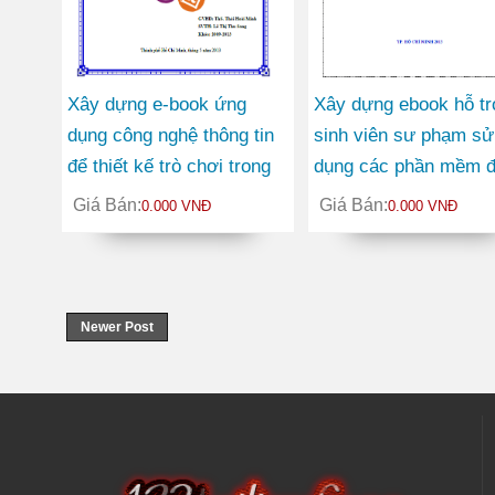
Xây dựng e-book ứng
Xây dựng ebook hỗ tr
dụng công nghệ thông tin
sinh viên sư phạm sử
để thiết kế trò chơi trong
dụng các phần mềm 
dạy học Hóa học
thiết kế mô phỏng hó
Giá Bán:
Giá Bán:
0.000 VNĐ
0.000 VNĐ
học
Newer Post