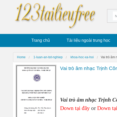
Trang chủ
Tài liệu ngoài trung học
Home
1-luan-an-tot-nghiep
khoa-hoc-xa-hoi
Vai trò âm 
Vai trò âm nhạc Trịnh Côn
Vai trò âm nhạc Trịnh Cô
Down tại đây
or
Down tại