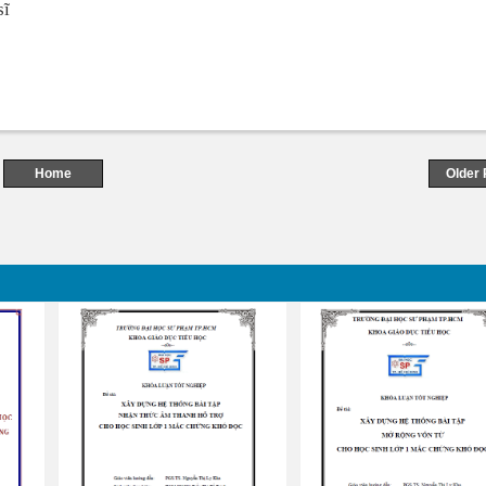
sĩ
Home
Older 