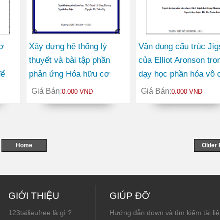
ợ
Xây dựng hệ thống lý
Vận dụng cấu trúc Ji
thuyết và bài tập phần
của Elliot Aronson tro
để
phản ứng Hóa hữu cơ
dạy học phần hóa vô 
a Hóa
chương trình trung học
lớp 10 nâng cao
Giá Bán:
Giá Bán:
0.000 VNĐ
0.000 VNĐ
phổ thông chuyên
Home
Older 
GIỚI THIỆU
GIÚP ĐỠ
123tailieufree là gì ?
Hướng dẫn down và tìm kiếm tài liệ