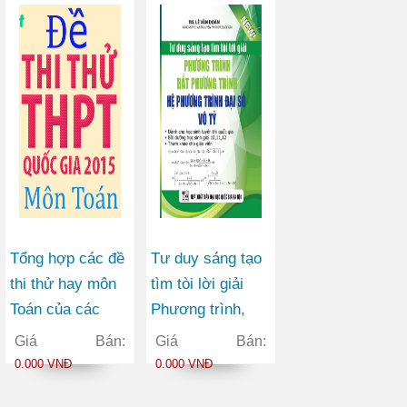
Tổng hợp các đề
Tư duy sáng tạo
thi thử hay môn
tìm tòi lời giải
Toán của các
Phương trình,
trường 2016 - Có
Bất phương trình,
Giá Bán:
Giá Bán:
đáp án chi tiết
Hệ phương trình
0.000 VNĐ
0.000 VNĐ
Đại số vô tỷ