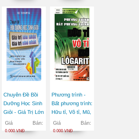
Chuyên Đề Bồi
Phương trình -
Dưỡng Học Sinh
Bất phương trình:
Giỏi - Giá Trị Lớn
Hữu tỉ, Vô tỉ, Mũ,
Nhất, Giá Trị Nhỏ
Lôgarit
Giá Bán:
Giá Bán:
Nhất
0.000 VNĐ
0.000 VNĐ