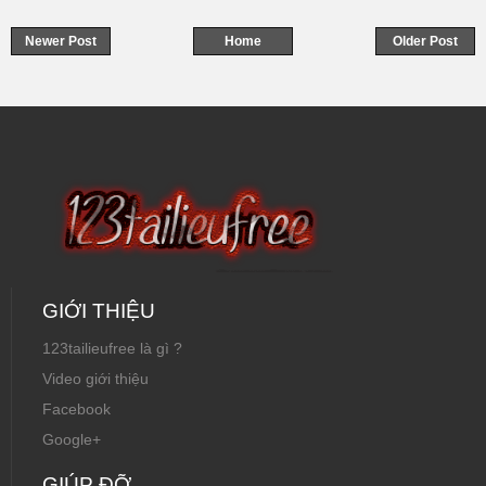
Newer Post
Home
Older Post
GIỚI THIỆU
123tailieufree là gì ?
Video giới thiệu
Facebook
Google+
GIÚP ĐỠ