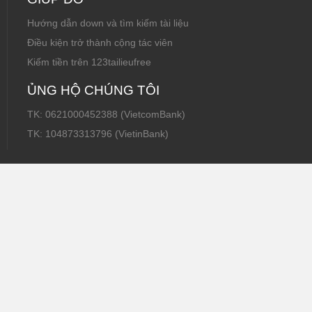
Hướng dẫn down và tìm kiếm tài liệu
Điều kiện trở thành cộng tác viên
Kiếm tiền trên 123tailieufree
ỦNG HỘ CHÚNG TÔI
TK: 0621000452388 (VietcomBank)
TK: 104873313796 (VietinBank)