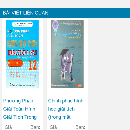
BÀI VIẾT LIÊN QUAN
Phương Pháp
Chinh phục hình
Giải Toán Hình
học giải tích
Giải Tích Trong
(trong mặt
Không Gian Lớp
phẳng)
Giá Bán:
Giá Bán: