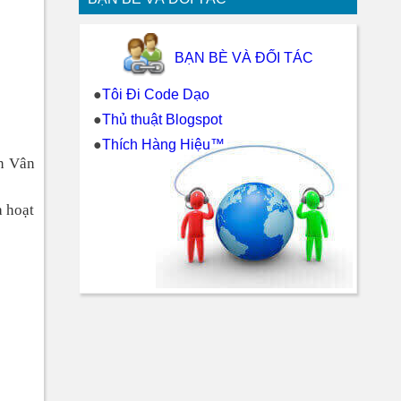
BẠN BÈ VÀ ĐỐI TÁC
●
Tôi Đi Code Dạo
●
Thủ thuật Blogspot
●
Thích Hàng Hiệu™
ện Vân
a hoạt