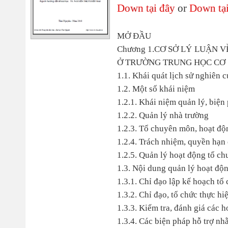
Down tại đây
or
Down tại
MỞ ĐẦU
Chương 1.CƠ SỞ LÝ LUẬN
Ở TRƯỜNG TRUNG HỌC CƠ 
1.1. Khái quát lịch sử nghiên 
1.2. Một số khái niệm
1.2.1. Khái niệm quản lý, biện
1.2.2. Quản lý nhà trường
1.2.3. Tổ chuyên môn, hoạt đ
1.2.4. Trách nhiệm, quyền hạn 
1.2.5. Quản lý hoạt động tổ c
1.3. Nội dung quản lý hoạt độ
1.3.1. Chỉ đạo lập kế hoạch t
1.3.2. Chỉ đạo, tổ chức thực h
1.3.3. Kiểm tra, đánh giá các
1.3.4. Các biện pháp hỗ trợ n