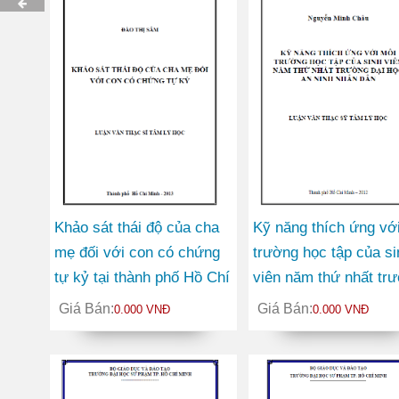
Khảo sát thái độ của cha
Kỹ năng thích ứng vớ
mẹ đối với con có chứng
trường học tập của si
tự kỷ tại thành phố Hồ Chí
viên năm thứ nhất tr
Minh
Đại học An ninh nhân
Giá Bán:
Giá Bán:
0.000 VNĐ
0.000 VNĐ