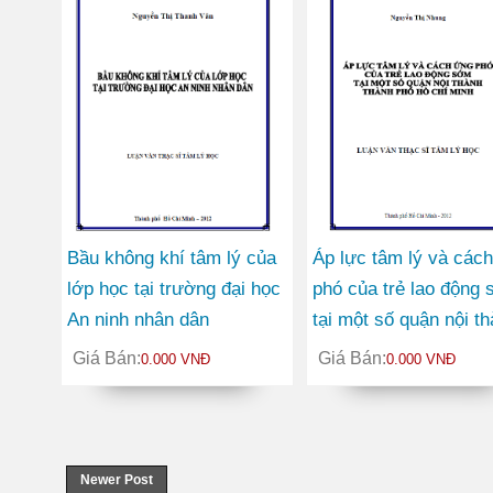
Bầu không khí tâm lý của
Áp lực tâm lý và các
lớp học tại trường đại học
phó của trẻ lao động
An ninh nhân dân
tại một số quận nội t
thành phố Hồ Chí Min
Giá Bán:
Giá Bán:
0.000 VNĐ
0.000 VNĐ
Newer Post