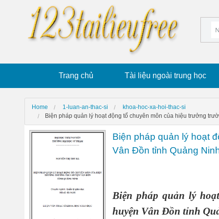
Trang chủ
Tài liệu ngoài trung học
Home
1-luan-an-thac-si
khoa-hoc-xa-hoi-thac-si
Biện pháp quản lý hoạt động tổ chuyên môn của hiệu trưởng tr
Biện pháp quản lý hoạt 
Vân Đồn tỉnh Quảng Nin
Biện pháp quản lý hoạ
huyện Vân Đồn tỉnh Qu