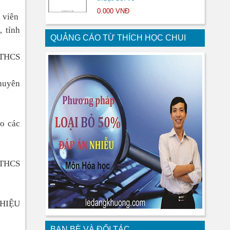
0.000 VNĐ
 viên
 tỉnh
QUẢNG CÁO TỪ THÍCH HỌC CHUI
g THCS
chuyên
eo các
g THCS
HIỆU
BẠN BÈ VÀ ĐỐI TÁC