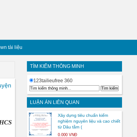
n tài liệu
TÌM KIẾM THÔNG MINH
123tailieufree 360
uyện
LUẬN ÁN LIÊN QUAN
Xây dựng tiêu chuẩn kiểm
THCS
nghiệm nguyên liệu và cao chiết
từ Dâu tằm (
0.000 VNĐ