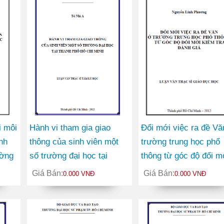
i môi
Hành vi tham gia giao
Đổi mới việc ra đề Vă
nh
thông của sinh viên một
trường trung học phổ
ường
số trường đại học tại
thông từ góc độ đổi m
 dân
thành phố Hồ Chí Minh
kiểm tra đánh giá
Giá Bán:
Giá Bán:
0.000 VNĐ
0.000 VNĐ