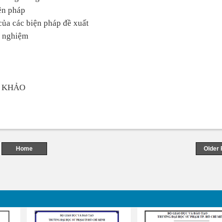
ện pháp
của các biện pháp đề xuất
o nghiệm
M KHẢO
Home
Older 