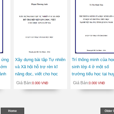
h ứng
Xây dựng bài tập Tự nhiên
Trí thông minh của họ
 sớm
và Xã hội hỗ trợ rèn kĩ
sinh lớp 4 ở một số
hành
năng đọc, viết cho học
trường tiểu học tại hu
h
sinh lớp Ba
Ba Tơ tỉnh Quảng Ngã
Giá Bán:
Giá Bán:
0.000 VNĐ
0.000 VNĐ
Home
Older 