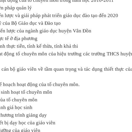
hoạt động của tổ chuyên môn trong năm học 2010-2011
ện pháp quản lý
ến lược và giải pháp phát triển giáo dục đào tạo đến 2020
ý của Bộ Giáo dục và Đào tạo
hiến lược của ngành giáo dục huyện Vân Đồn
ực tế ở địa phương
h thực tiễn, tính kế thừa, tính khả thi
oạt động tổ chuyên môn của hiệu trưởng các trường THCS huy
 cán bộ giáo viên về tầm quan trọng và tác dụng thiết thực củ
kế hoạch hoạt động của tổ chuyên môn.
g sinh hoạt tổ chuyên môn
 của tổ chuyên môn
ánh giá học sinh
 chương trình giảng dạy
ết bị dạy học của giáo viên
 dưỡng của giáo viên