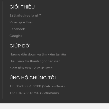
GIỚI THIỆU
123tailieufree là gì ?
Video giới thiệu
Facebook
Google+
GIÚP ĐỠ
Hướng dẫn down và tìm kiếm tài liệu
Điều kiện trở thành cộng tác viên
Kiếm tiền trên 123tailieufree
ỦNG HỘ CHÚNG TÔI
TK: 0621000452388 (VietcomBank)
TK: 104873313796 (VietinBank)