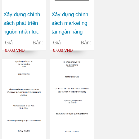
Xây dựng chính
Xây dựng chính
sách phát triển
sách marketing
nguồn nhân lực
tại ngân hàng
tại trường cao
thương mại cổ
Giá Bán:
Giá Bán:
đẳng giao thông
phần Việt Nam
0.000 VNĐ
0.000 VNĐ
vận tải II trong
Tín Nghĩa chi
giai đoạn 2010-
nhánh Đà Nẵng
2015