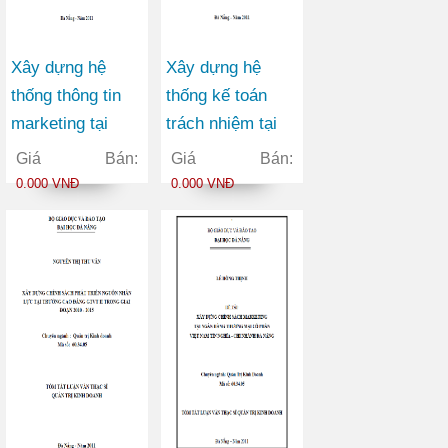
Xây dựng hệ
Xây dựng hệ
thống thông tin
thống kế toán
marketing tại
trách nhiệm tại
Công ty Cổ phần
công ty cổ phần
Giá Bán:
Giá Bán:
Đầu tư và Sản
bóng đèn phích
0.000 VNĐ
0.000 VNĐ
xuất Việt Hàn
nước Rạng Đông